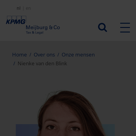
Overslaan
nl
en
en
naar
Secundair
de
menu
inhoud
gaan
Home
Over ons
Onze mensen
Nienke van den Blink