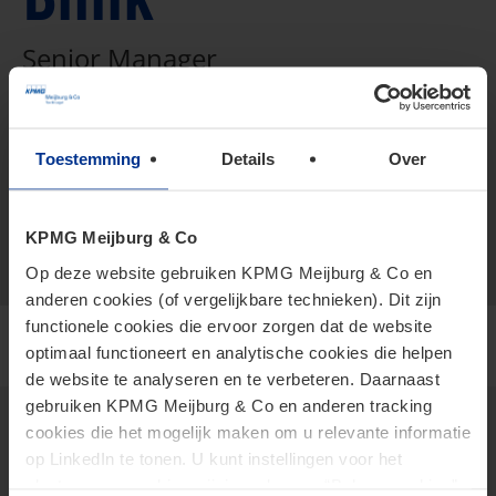
Senior Manager
+316 276 502 57
Toestemming
Details
Over
vCard
vandenblink.nienke@kpmg.com
Meijburg Amstelveen
KPMG Meijburg & Co
Op deze website gebruiken KPMG Meijburg & Co en
anderen cookies (of vergelijkbare technieken). Dit zijn
functionele cookies die ervoor zorgen dat de website
optimaal functioneert en analytische cookies die helpen
de website te analyseren en te verbeteren. Daarnaast
gebruiken KPMG Meijburg & Co en anderen tracking
cookies die het mogelijk maken om u relevante informatie
op LinkedIn te tonen. U kunt instellingen voor het
Thema's
plaatsen van cookies wijzigen door op “Beheer cookies”