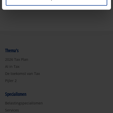
Thema's
2026 Tax Plan
AI in Tax
De toekomst van Tax
Pijler 2
Specialismen
Belastingspecialismen
Services