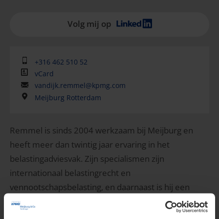
Volg mij op
+316 462 510 52
vCard
vandijk.remmel@kpmg.com
Meijburg Rotterdam
Remmel is sinds 2004 werkzaam bij Meijburg en
heeft meer dan twintig jaar ervaring in het
belastingadviesvak. Zijn specialismen zijn
internationaal belastingrecht en
vennootschapsbelasting, en daarnaast is hij een
sleutelfiguur binnen de German De...