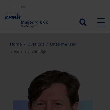
Overslaan
nl
en
en
naar
Secundair
de
menu
inhoud
gaan
Home
Over ons
Onze mensen
Remmel van Dijk