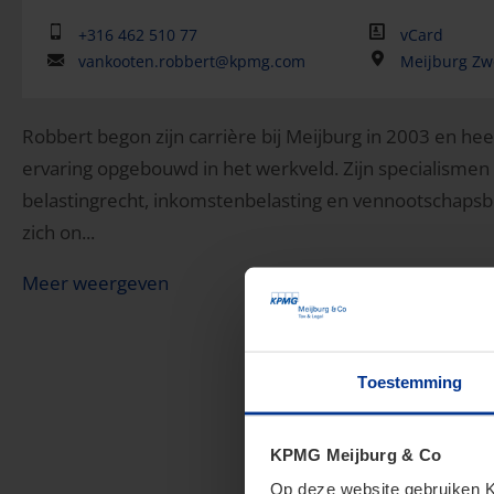
+316 462 510 77
vCard
vankooten.robbert@kpmg.com
Meijburg Zw
Robbert begon zijn carrière bij Meijburg in 2003 en heef
ervaring opgebouwd in het werkveld. Zijn specialismen
belastingrecht, inkomstenbelasting en vennootschapsbel
zich on...
Meer weergeven
Toestemming
KPMG Meijburg & Co
Op deze website gebruiken KP