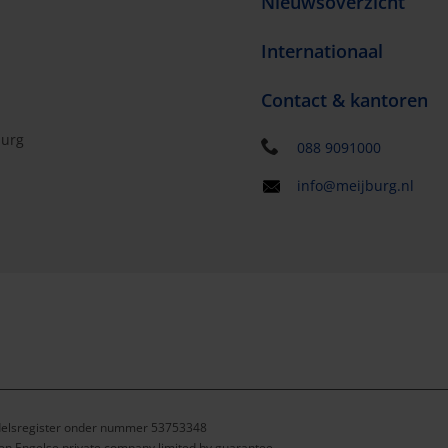
Nieuwsoverzicht
Internationaal
Contact & kantoren
burg
088 9091000
info@meijburg.nl
ndelsregister onder nummer 53753348
een Engelse private company limited by guarantee.