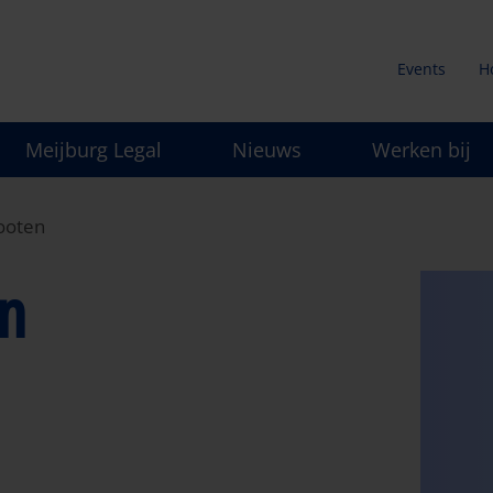
Events
H
Secunda
Meijburg Legal
Nieuws
Werken bij
menu
ooten
en