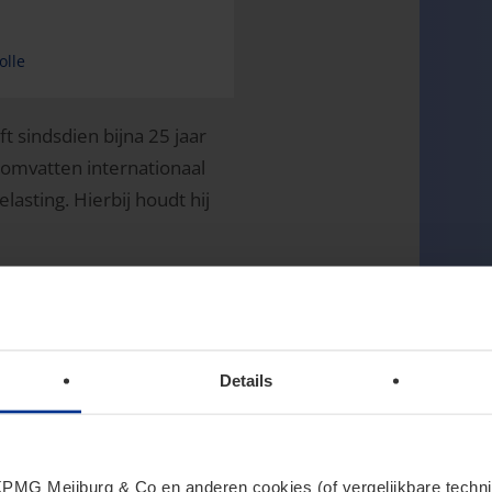
olle
t sindsdien bijna 25 jaar
 omvatten internationaal
asting. Hierbij houdt hij
Details
MG Meijburg & Co en anderen cookies (of vergelijkbare techniek