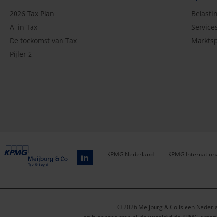
2026 Tax Plan
Belasti
AI in Tax
Service
De toekomst van Tax
Marktsp
Pijler 2
KPMG Nederland
KPMG Internation
Service
menu
© 2026 Meijburg & Co is een Nederl
en is aangesloten bij de wereldwijde KPMG organi