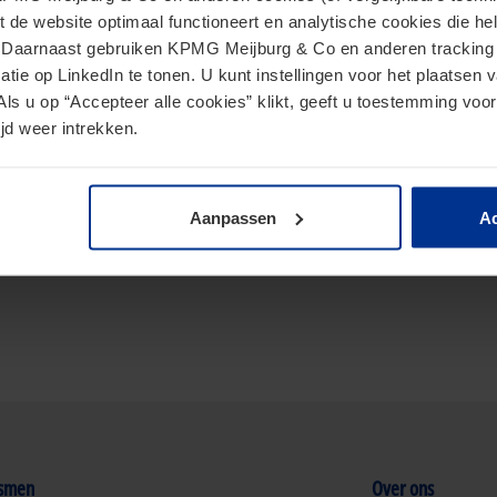
t de website optimaal functioneert en analytische cookies die he
. Daarnaast gebruiken KPMG Meijburg & Co en anderen tracking 
tie op LinkedIn te tonen. U kunt instellingen voor het plaatsen 
Als u op “Accepteer alle cookies” klikt, geeft u toestemming voor
jd weer intrekken.
Internationaal belastingrecht
Familie & Bedrijf
Aanpassen
Ac
ismen
Over ons