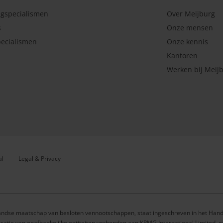
ngspecialismen
Over Meijburg
s
Onze mensen
ecialismen
Onze kennis
Kantoren
Werken bij Meij
al
Legal & Privacy
andse maatschap van besloten vennootschappen, staat ingeschreven in het Ha
satie van onafhankelijke entiteiten verbonden aan KPMG International Limited, 