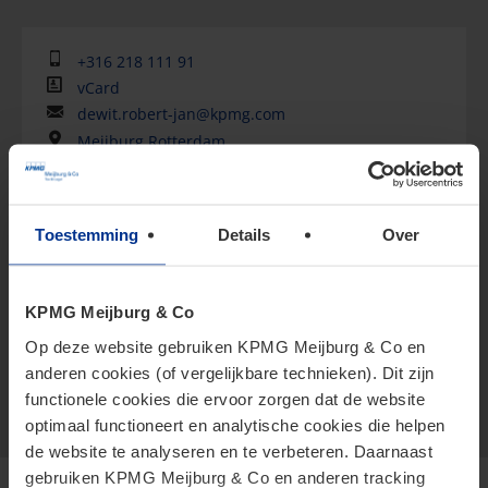
+316 218 111 91
vCard
dewit.robert-jan@kpmg.com
Meijburg Rotterdam
Robert-Jan is leidinggevende in de People Services-
Toestemming
Details
Over
praktijk bij KPMG Meijburg & Co.
Robert-Jan heeft twintig jaar ervaring als
KPMG Meijburg & Co
belastingadviseur. Als fiscaal directeur beheert hij
Op deze website gebruiken KPMG Meijburg & Co en
samen met zijn ...
anderen cookies (of vergelijkbare technieken). Dit zijn
functionele cookies die ervoor zorgen dat de website
Meer weergeven
optimaal functioneert en analytische cookies die helpen
de website te analyseren en te verbeteren. Daarnaast
gebruiken KPMG Meijburg & Co en anderen tracking