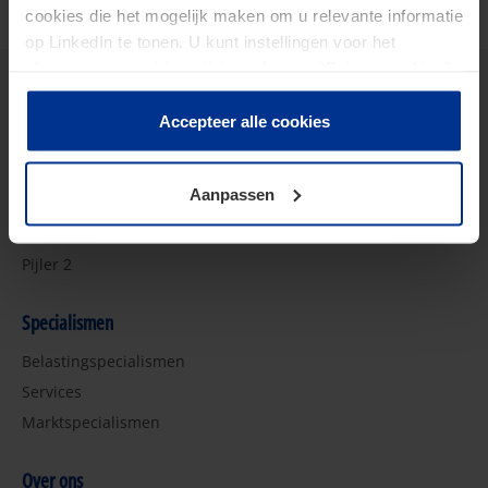
cookies die het mogelijk maken om u relevante informatie
op LinkedIn te tonen. U kunt instellingen voor het
plaatsen van cookies wijzigen door op “Beheer cookies”
te klikken. Als u op “Accepteer alle cookies” klikt, geeft u
toestemming voor het gebruik van alle cookies. Deze
Accepteer alle cookies
Thema's
toestemming kunt u altijd weer intrekken.
2026 Tax Plan
Aanpassen
AI in Tax
De toekomst van Tax
Pijler 2
Specialismen
Belastingspecialismen
Services
Marktspecialismen
Over ons