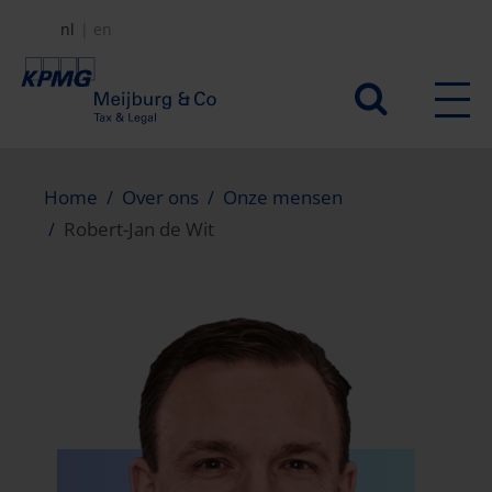
Overslaan
nl
en
en
naar
Secundair
de
menu
inhoud
gaan
Home
Over ons
Onze mensen
Robert-Jan de Wit