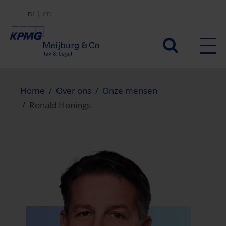
Overslaan
nl
en
en
naar
Secundair
de
menu
inhoud
gaan
Home
Over ons
Onze mensen
Ronald Honings