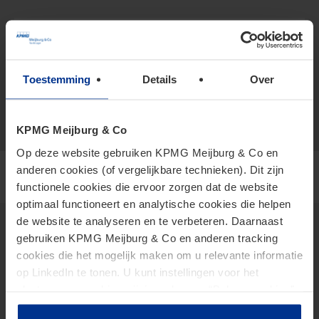
+316 150 430 03
vCard
honings.ronald@kpmg.com
Toestemming
Details
Over
Meijburg Eindhoven
KPMG Meijburg & Co
Op deze website gebruiken KPMG Meijburg & Co en
anderen cookies (of vergelijkbare technieken). Dit zijn
functionele cookies die ervoor zorgen dat de website
optimaal functioneert en analytische cookies die helpen
de website te analyseren en te verbeteren. Daarnaast
gebruiken KPMG Meijburg & Co en anderen tracking
cookies die het mogelijk maken om u relevante informatie
Thema's
op LinkedIn te tonen. U kunt instellingen voor het
2026 Tax Plan
plaatsen van cookies wijzigen door op “Beheer cookies”
AI in Tax
te klikken. Als u op “Accepteer alle cookies” klikt, geeft u