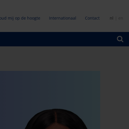
oud mij op de hoogte
Internationaal
Contact
nl
en
ir