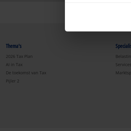
Thema's
Special
2026 Tax Plan
Belasti
AI in Tax
Service
De toekomst van Tax
Marktsp
Pijler 2