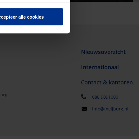
cepteer alle cookies
Nieuwsoverzicht
Internationaal
Contact & kantoren
burg
088 9091000
info@meijburg.nl