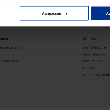
Aanpassen
Ac
ismen
Over ons
ngspecialismen
Over Meijburg
s
Onze mensen
ecialismen
Onze kennis
Kantoren
Werken bij Meij