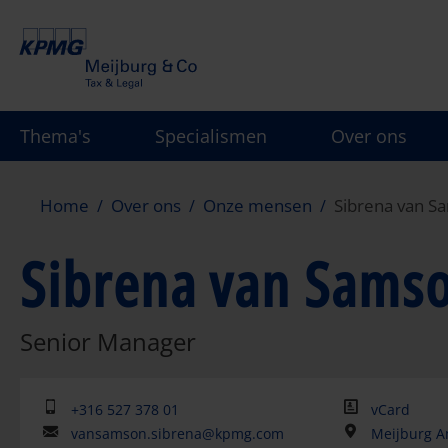
Overslaan
en
naar
de
inhoud
Thema's
Specialismen
Over ons
gaan
Home
Over ons
Onze mensen
Sibrena van S
Sibrena van Sams
Senior Manager
+316 527 378 01
vCard
vansamson.sibrena@kpmg.com
Meijburg A