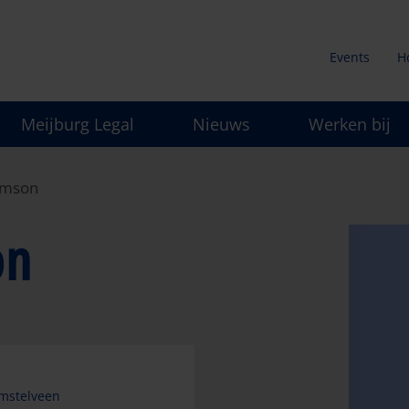
Events
H
Secunda
Meijburg Legal
Nieuws
Werken bij
menu
amson
on
mstelveen