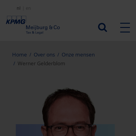
Overslaan
nl
en
en
naar
Secundair
de
menu
inhoud
gaan
Home
Over ons
Onze mensen
Werner Gelderblom