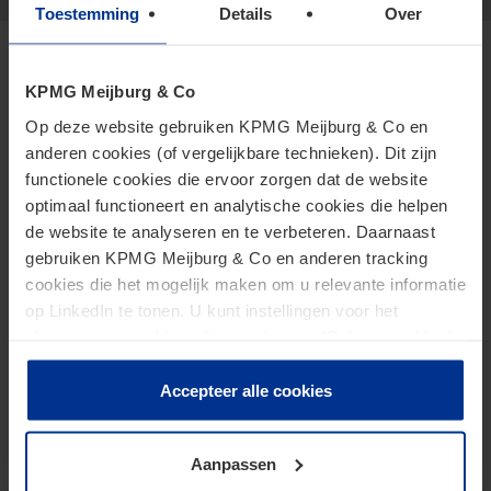
Toestemming
Details
Over
KPMG Meijburg & Co
Specialismen
Op deze website gebruiken KPMG Meijburg & Co en
anderen cookies (of vergelijkbare technieken). Dit zijn
functionele cookies die ervoor zorgen dat de website
Btw
optimaal functioneert en analytische cookies die helpen
Tax Controversy & Litigation
de website te analyseren en te verbeteren. Daarnaast
gebruiken KPMG Meijburg & Co en anderen tracking
cookies die het mogelijk maken om u relevante informatie
op LinkedIn te tonen. U kunt instellingen voor het
Publicaties
plaatsen van cookies wijzigen door op “Beheer cookies”
te klikken. Als u op “Accepteer alle cookies” klikt, geeft u
toestemming voor het gebruik van alle cookies. Deze
Accepteer alle cookies
Btw-geschillen
toestemming kunt u altijd weer intrekken.
Aanpassen