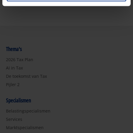
Thema's
2026 Tax Plan
AI in Tax
De toekomst van Tax
Pijler 2
Specialismen
Belastingspecialismen
Services
Marktspecialismen