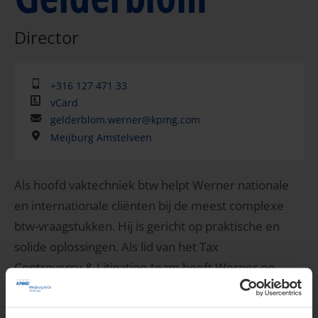
Director
+316 127 471 33
vCard
gelderblom.werner@kpmg.com
Meijburg Amstelveen
Als hoofd vaktechniek btw helpt Werner nationale
en internationale cliënten bij de meest complexe
btw-vraagstukken. Hij is gericht op praktische en
solide oplossingen. Als lid van het Tax
Controversy & Litigation-team heeft Werner oo...
Meer weergeven