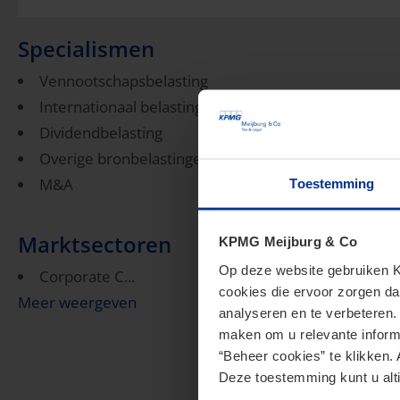
Specialismen
Vennootschapsbelasting
Internationaal belastingrecht
Dividendbelasting
Overige bronbelastingen
M&A
Toestemming
Marktsectoren
KPMG Meijburg & Co
Op deze website gebruiken KP
Corporate C...
cookies die ervoor zorgen da
Meer weergeven
analyseren en te verbeteren
maken om u relevante informa
“Beheer cookies” te klikken. 
Deze toestemming kunt u alti