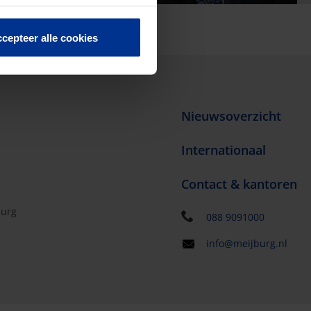
cepteer alle cookies
Nieuwsoverzicht
Internationaal
Contact & kantoren
burg
088 9091000
info@meijburg.nl