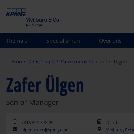
Overslaan
en
naar
de
inhoud
Thema's
Specialismen
Over ons
gaan
Home
Over ons
Onze mensen
Zafer Ülgen
Zafer Ülgen
Senior Manager
+316 500 578 29
vCard
ulgen.zafer@kpmg.com
Meijburg Rot