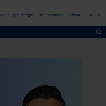
oud mij op de hoogte
Internationaal
Contact
nl
en
ir