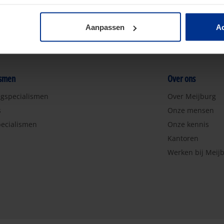
Aanpassen
Ac
ismen
Over ons
ngspecialismen
Over Meijburg
s
Onze mensen
ecialismen
Onze kennis
Kantoren
Werken bij Meij