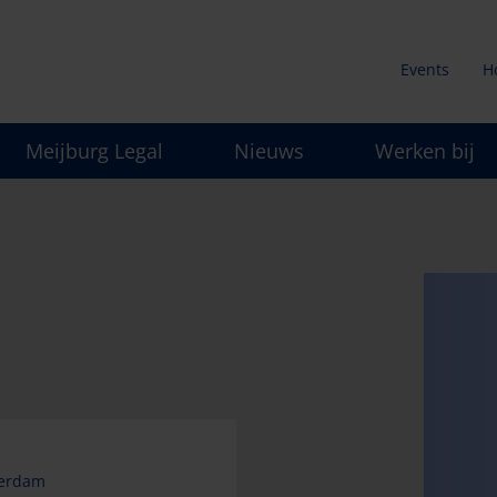
Events
H
Secunda
Meijburg Legal
Nieuws
Werken bij
menu
terdam