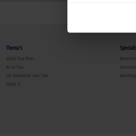
Thema's
Special
2026 Tax Plan
Belasti
AI in Tax
Service
De toekomst van Tax
Marktsp
Pijler 2