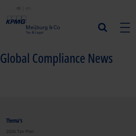
Overslaan
nl
en
en
naar
Secundair
de
menu
inhoud
gaan
Global Compliance News
Thema's
2026 Tax Plan