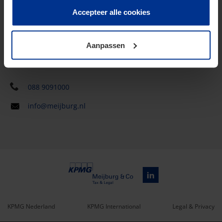
toestemming voor het gebruik van alle cookies. Deze
Accepteer alle cookies
Nieuwsoverzicht
toestemming kunt u altijd weer intrekken.
Internationaal
Aanpassen
Contact & kantoren
088 9091000
info@meijburg.nl
KPMG Nederland
KPMG International
Legal & Privacy