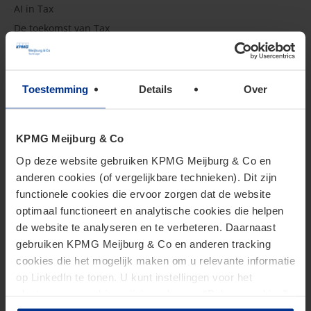
AI in Tax
De toekomst van Tax
Pijler 2
Specialismen
Toestemming
Details
Over
Belastingspecialismen
Services
KPMG Meijburg & Co
Marktspecialismen
Op deze website gebruiken KPMG Meijburg & Co en
anderen cookies (of vergelijkbare technieken). Dit zijn
Over ons
functionele cookies die ervoor zorgen dat de website
Over Meijburg
optimaal functioneert en analytische cookies die helpen
de website te analyseren en te verbeteren. Daarnaast
Onze mensen
gebruiken KPMG Meijburg & Co en anderen tracking
Onze kennis
cookies die het mogelijk maken om u relevante informatie
Kantoren
op LinkedIn te tonen. U kunt instellingen voor het
Werken bij Meijburg
plaatsen van cookies wijzigen door op “Beheer cookies”
te klikken. Als u op “Accepteer alle cookies” klikt, geeft u