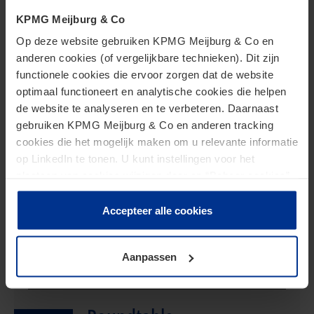
KPMG Meijburg & Co
Op deze website gebruiken KPMG Meijburg & Co en
anderen cookies (of vergelijkbare technieken). Dit zijn
functionele cookies die ervoor zorgen dat de website
Aankomende events
optimaal functioneert en analytische cookies die helpen
de website te analyseren en te verbeteren. Daarnaast
gebruiken KPMG Meijburg & Co en anderen tracking
cookies die het mogelijk maken om u relevante informatie
op LinkedIn te tonen. U kunt instellingen voor het
Bijeenkomst - Transfer
plaatsen van cookies wijzigen door op “Beheer cookies”
10
te klikken. Als u op “Accepteer alle cookies” klikt, geeft u
pricing updates
Sep
toestemming voor het gebruik van alle cookies. Deze
Accepteer alle cookies
toestemming kunt u altijd weer intrekken.
08:30 - 11:00 uur
Meijburg Eindhoven
Aanpassen