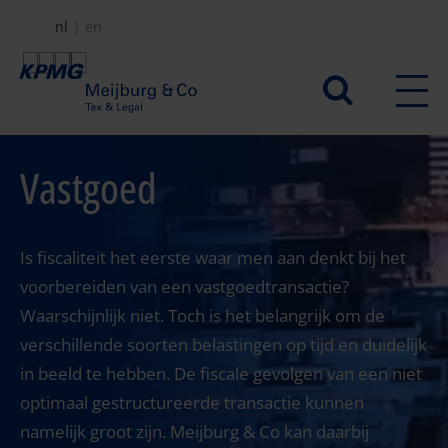
Overslaan
nl
en
en
naar
Secundair
de
menu
inhoud
gaan
Vastgoed
Is fiscaliteit het eerste waar men aan denkt bij het
voorbereiden van een vastgoedtransactie?
Waarschijnlijk niet. Toch is het belangrijk om de
verschillende soorten belastingen op tijd en duidelijk
in beeld te hebben. De fiscale gevolgen van een niet
optimaal gestructureerde transactie kunnen
namelijk groot zijn. Meijburg & Co kan daarbij