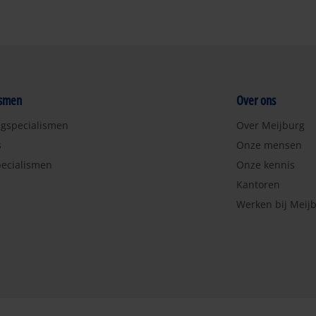
ismen
Over ons
ngspecialismen
Over Meijburg
s
Onze mensen
ecialismen
Onze kennis
Kantoren
Werken bij Meij