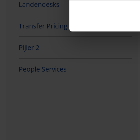
Landendesks
Transfer Pricing
Pijler 2
People Services