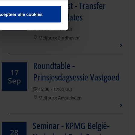
Bijeenkomst - Transfer
10
pricing updates
cepteer alle cookies
Sep
08:30 - 11:00 uur
Meijburg Eindhoven
Roundtable -
17
Prinsjesdagsessie Vastgoed
Sep
15:00 - 17:00 uur
Meijburg Amstelveen
Seminar - KPMG België-
28