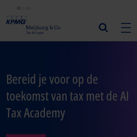
Overslaan
nl
en
en
naar
Secundair
de
menu
inhoud
gaan
Bereid je voor op de
toekomst van tax met de AI
Tax Academy