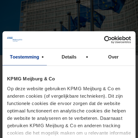
Toestemming
Details
Over
Europese Commissie presenteert
voorstel voor Direct Tax Omnibus
KPMG Meijburg & Co
24 juni 2026
Op deze website gebruiken KPMG Meijburg & Co en
anderen cookies (of vergelijkbare technieken). Dit zijn
Het Omnibusvoorstel is een ambitieus richtlijnvoorstel dat
functionele cookies die ervoor zorgen dat de website
beoogt administratieve versoepelingen en
optimaal functioneert en analytische cookies die helpen
lastenverlichtingen te introduceren voor belastingplichtigen.
de website te analyseren en te verbeteren. Daarnaast
gebruiken KPMG Meijburg & Co en anderen tracking
cookies die het mogelijk maken om u relevante informatie