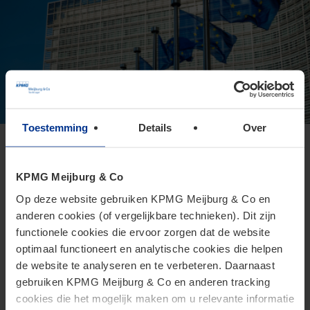
Toestemming
Details
Over
Europese Commissie presenteert
voorstel voor Direct Tax Omnibus
KPMG Meijburg & Co
24 juni 2026
Op deze website gebruiken KPMG Meijburg & Co en
anderen cookies (of vergelijkbare technieken). Dit zijn
Het Omnibusvoorstel is een ambitieus richtlijnvoorstel dat
functionele cookies die ervoor zorgen dat de website
beoogt administratieve versoepelingen en
optimaal functioneert en analytische cookies die helpen
lastenverlichtingen te introduceren voor belastingplichtigen.
de website te analyseren en te verbeteren. Daarnaast
gebruiken KPMG Meijburg & Co en anderen tracking
cookies die het mogelijk maken om u relevante informatie