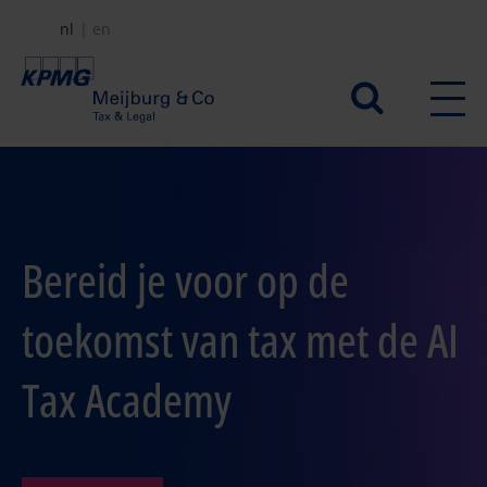
Overslaan
nl
en
en
naar
Secundair
de
menu
inhoud
gaan
Bereid je voor op de
toekomst van tax met de AI
Tax Academy