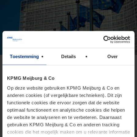
Toestemming
Details
Over
Europese Commissie presenteert
voorstel voor Direct Tax Omnibus
KPMG Meijburg & Co
24 juni 2026
Op deze website gebruiken KPMG Meijburg & Co en
anderen cookies (of vergelijkbare technieken). Dit zijn
Het Omnibusvoorstel is een ambitieus richtlijnvoorstel dat
functionele cookies die ervoor zorgen dat de website
beoogt administratieve versoepelingen en
optimaal functioneert en analytische cookies die helpen
lastenverlichtingen te introduceren voor belastingplichtigen.
de website te analyseren en te verbeteren. Daarnaast
gebruiken KPMG Meijburg & Co en anderen tracking
cookies die het mogelijk maken om u relevante informatie