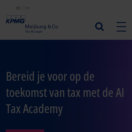
Overslaan
nl
en
en
naar
Secundair
de
menu
inhoud
gaan
Bereid je voor op de
toekomst van tax met de AI
Tax Academy