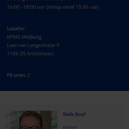
16:00 - 18:00 uur (inloop vanaf 15:30 uur)
Locatie:
KPMG Meijburg
Laan van Langerhuize 9
1186 DS Amstelveen
PE-uren
: 2
Niels Boef
Partner