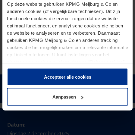
vennootschapsbelasting, corporate clients, Pillar 2
Op deze website gebruiken KPMG Meijburg & Co en
en mergers & acquisitions (M&A).
anderen cookies (of vergelijkbare technieken). Dit zijn
functionele cookies die ervoor zorgen dat de website
Dirk Jan is hoofdzakelijk actief in de M&A-praktijk.
optimaal functioneert en analytische cookies die helpen
Zijn rol omvat het begeleiden van cliënten door het
de website te analyseren en te verbeteren. Daarnaast
gebruiken KPMG Meijburg & Co en anderen tracking
volledige M&A-traject, van de initiële planning tot de
cookies die het mogelijk maken om u relevante informatie
uiteindelijke afronding van transacties.
op LinkedIn te tonen. U kunt instellingen voor het
plaatsen van cookies wijzigen door op “Beheer cookies”
te klikken. Als u op “Accepteer alle cookies” klikt, geeft u
toestemming voor het gebruik van alle cookies. Deze
Accepteer alle cookies
toestemming kunt u altijd weer intrekken.
Houd mij op de hoogte
Aanpassen
Datum:
Dinsdag 2 december 2025