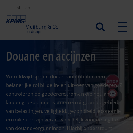
Overslaan
nl
en
en
naar
Secundair
de
menu
inhoud
gaan
Douane en accijnzen
Wereldwijd spelen douaneautoriteiten een
belangrijke rol bij de in- en uitvoer van goederen. Zij
controleren de goederenstromen die het land of
landengroep binnenkomen en uitgaan op gebied
van belastingen, veiligheid, gezondheid, economie
en milieu en zijn verantwoordelijk voor de afgifte
van douanevergunningen. Hierbij ondersteunt