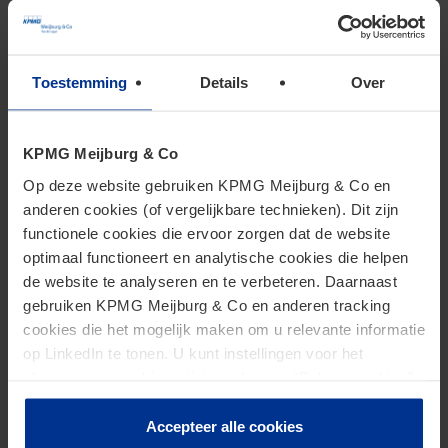
Authorised Economic Operator
(AEO)
Toestemming
Details
Over
KPMG Meijburg & Co
Op deze website gebruiken KPMG Meijburg & Co en
anderen cookies (of vergelijkbare technieken). Dit zijn
functionele cookies die ervoor zorgen dat de website
optimaal functioneert en analytische cookies die helpen
de website te analyseren en te verbeteren. Daarnaast
gebruiken KPMG Meijburg & Co en anderen tracking
cookies die het mogelijk maken om u relevante informatie
op LinkedIn te tonen. U kunt instellingen voor het
plaatsen van cookies wijzigen door op “Beheer cookies”
Compliance
te klikken. Als u op “Accepteer alle cookies” klikt, geeft u
toestemming voor het gebruik van alle cookies. Deze
Accepteer alle cookies