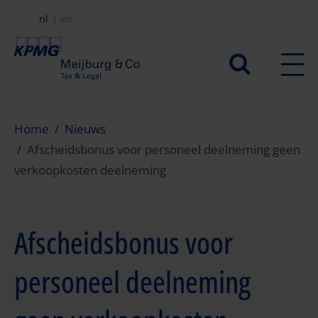
Overslaan
nl
en
en
naar
Secundair
de
menu
inhoud
gaan
Home
Nieuws
Afscheidsbonus voor personeel deelneming geen
verkoopkosten deelneming
Afscheidsbonus voor
personeel deelneming