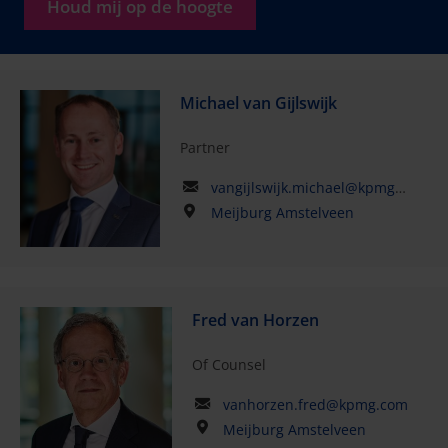
Houd mij op de hoogte
Michael van Gijlswijk
Partner
vangijlswijk.michael@kpmg.com
Meijburg Amstelveen
Fred van Horzen
Of Counsel
vanhorzen.fred@kpmg.com
Meijburg Amstelveen