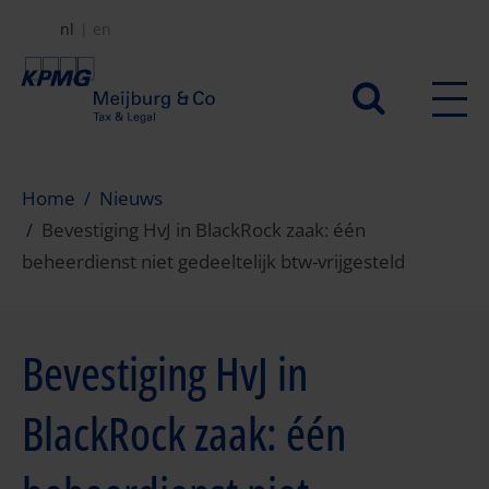
Overslaan
nl
en
en
naar
Secundair
de
menu
inhoud
gaan
Home
Nieuws
Bevestiging HvJ in BlackRock zaak: één
beheerdienst niet gedeeltelijk btw-vrijgesteld
Bevestiging HvJ in
BlackRock zaak: één