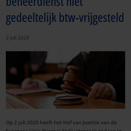
beheerdienst niet
gedeeltelijk btw-vrijgesteld
3 juli 2020
Op 2 juli 2020 heeft het Hof van Justitie van de
Europese Unie (hierna: ‘HvJ’) uitspraak gedaan in