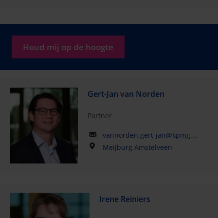
Houd mij op de hoogte
Gert-Jan van Norden
Partner
vannorden.gert-jan@kpmg.com
Meijburg Amstelveen
Irene Reiniers