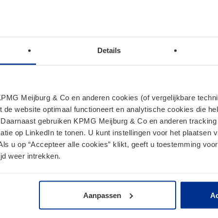
e je goed voor?
en zoveel impact gehad als box 3. Nieuwe wetgeving
— en juist dat maakt het lastig om nu de juiste keuzes
amiliebedrijven kan afwachten risico’s met zich
Details
en hybride stelsel, waarbij in veel gevallen belasting
seerde vermogensgroei. Dit kan betekenen dat je
MG Meijburg & Co en anderen cookies (of vergelijkbare techniek
t de website optimaal functioneert en analytische cookies die he
der dat er daadwerkelijk liquiditeit beschikbaar is.
. Daarnaast gebruiken KPMG Meijburg & Co en anderen tracking 
tie op LinkedIn te tonen. U kunt instellingen voor het plaatsen 
e.
Als u op “Accepteer alle cookies” klikt, geeft u toestemming voor
act van de huidige én toekomstige regels op jouw
jd weer intrekken.
voor jou betekent? Onze specialisten denken graag met
ctuur.
Aanpassen
Ac