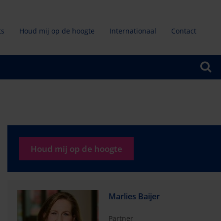
ts
Houd mij op de hoogte
Internationaal
Contact
ndair
u
Houd mij op de hoogte
Marlies Baijer
Partner