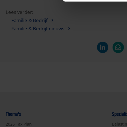
Lees verder:
Familie & Bedrijf
Familie & Bedrijf nieuws
Thema's
Special
2026 Tax Plan
Belasti