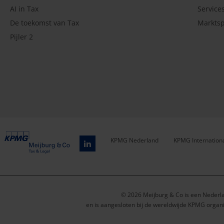
AI in Tax
Service
De toekomst van Tax
Marktsp
Pijler 2
KPMG Nederland
KPMG Internation
Service
menu
© 2026 Meijburg & Co is een Nederl
en is aangesloten bij de wereldwijde KPMG organi