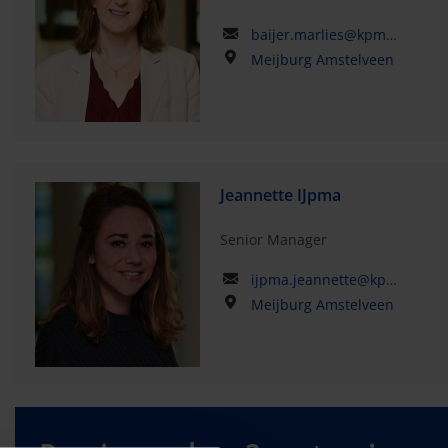
baijer.marlies@kpmg.com
Meijburg Amstelveen
Jeannette IJpma
Senior Manager
ijpma.jeannette@kpmg.com
Meijburg Amstelveen