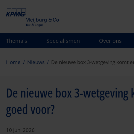
Overslaan
en
naar
de
inhoud
Thema's
Specialismen
Over ons
gaan
Home
Nieuws
De nieuwe box 3-wetgeving komt era
De nieuwe box 3-wetgeving k
goed voor?
10 juni 2026