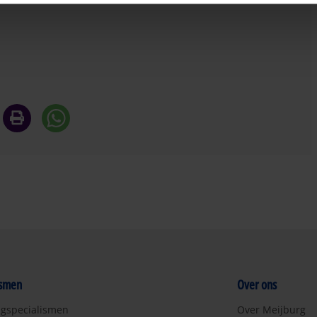
ismen
Over ons
ngspecialismen
Over Meijburg