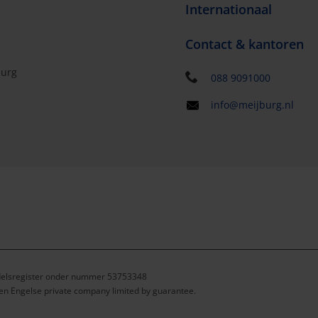
Internationaal
Contact & kantoren
burg
088 9091000
info@meijburg.nl
ndelsregister onder nummer 53753348
een Engelse private company limited by guarantee.