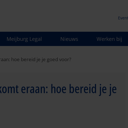
Even
Secu
Meijburg Legal
Nieuws
Werken bij
men
an: hoe bereid je je goed voor?
omt eraan: hoe bereid je je