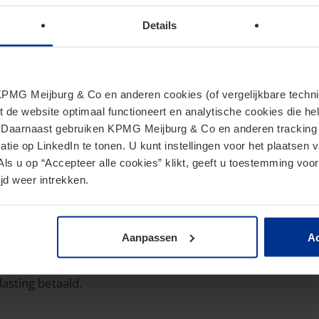
Details
n dat de kunstvrijstelling niet zal gelden voor
ehouden met het oogmerk Box 3-heffing te ontwijken
MG Meijburg & Co en anderen cookies (of vergelijkbare techniek
nstobjecten
t de website optimaal functioneert en analytische cookies die he
. Daarnaast gebruiken KPMG Meijburg & Co en anderen tracking 
tie op LinkedIn te tonen. U kunt instellingen voor het plaatsen 
met het oog op mogelijke verkoopwinsten, dan is uw
Als u op “Accepteer alle cookies” klikt, geeft u toestemming voor
dat geval bent u in box 1 belasting verschuldigd over de
jd weer intrekken.
 (top-)tarief van 49,5%. Er kan sprake zijn van
onderneming. Is sprake van winst uit onderneming dan
Aanpassen
Ac
 van uw winst niet belast wordt. Daarnaast heeft u
it levert een vermindering (tot wel € 9.153 per jaar)
asting betaald.