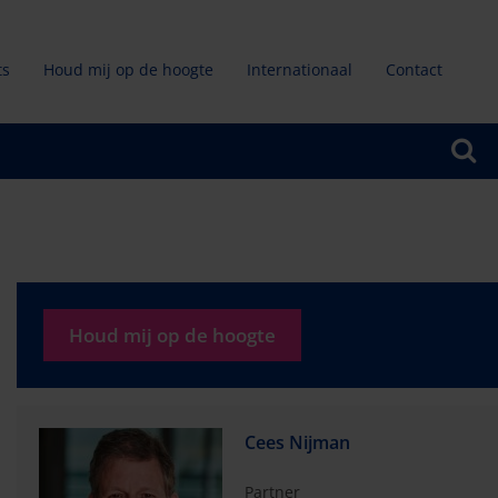
ts
Houd mij op de hoogte
Internationaal
Contact
ndair
u
Houd mij op de hoogte
Cees Nijman
Partner