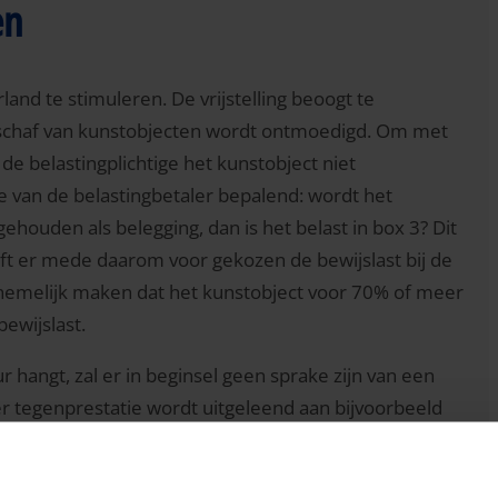
en
rland te stimuleren. De vrijstelling beoogt te
nschaf van kunstobjecten wordt ontmoedigd. Om met
de belastingplichtige het kunstobject niet
tie van de belastingbetaler bepalend: wordt het
ehouden als belegging, dan is het belast in box 3? Dit
eft er mede daarom voor gekozen de bewijslast bij de
nnemelijk maken dat het kunstobject voor 70% of meer
ewijslast.
r hangt, zal er in beginsel geen sprake zijn van een
der tegenprestatie wordt uitgeleend aan bijvoorbeeld
t schilderij dus vrijgesteld zijn van Box 3-heffing.
elijke vergoeding, dan wordt het kunstobject belast in