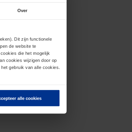
Over
en). Dit zijn functionele
lpen de website te
cookies die het mogelijk
van cookies wijzigen door op
 het gebruik van alle cookies.
cepteer alle cookies