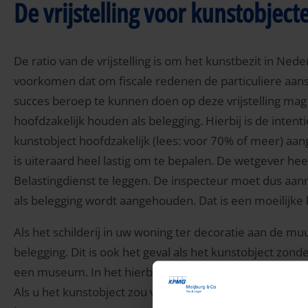
De vrijstelling voor kunstobject
De ratio van de vrijstelling is om het kunstbezit in Nede
voorkomen dat om fiscale redenen de particuliere aa
succes beroep te kunnen doen op deze vrijstelling mag 
hoofdzakelijk houden als belegging. Hierbij is de inten
kunstobject hoofdzakelijk (lees: voor 70% of meer) aang
is uiteraard heel lastig om te bepalen. De wetgever he
Belastingdienst te leggen. De inspecteur moet dus aa
als belegging wordt aangehouden. Dat is een moeilijke b
Als het schilderij in uw woning ter decoratie aan de muu
belegging. Dit is ook het geval als het kunstobject zon
een museum. In het hierboven genoemde voorbeeld zou he
Als u het kunstobject zou verhuren in ruil voor een geld