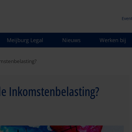
Even
Secu
Meijburg Legal
Nieuws
Werken bij
men
omstenbelasting?
 de Inkomstenbelasting?