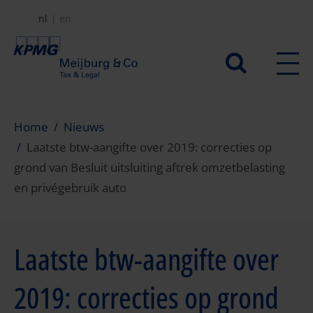
Overslaan
nl
en
en
naar
Secundair
de
menu
inhoud
gaan
Home
Nieuws
Laatste btw-aangifte over 2019: correcties op
grond van Besluit uitsluiting aftrek omzetbelasting
en privégebruik auto
Laatste btw-aangifte over
2019: correcties op grond