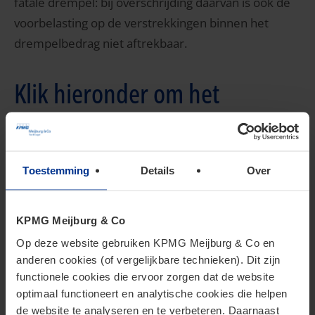
fatale drempel: bij overschrijding daarvan is ook de
voorbelasting op de verstrekkingen binnen het
drempelbedrag niet aftrekbaar.
Klik hieronder om het
memorandum te openen
Toestemming
Details
Over
BUA Memorandum 2019.pdf
Lees verder:
KPMG Meijburg & Co
Btw
Op deze website gebruiken KPMG Meijburg & Co en
anderen cookies (of vergelijkbare technieken). Dit zijn
Btw nieuws
functionele cookies die ervoor zorgen dat de website
optimaal functioneert en analytische cookies die helpen
de website te analyseren en te verbeteren. Daarnaast