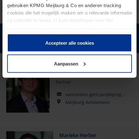
gebruiken KPMG Meijburg & Co en anderen tracking
cookies die het mogelijk maken om u relevante informatie
op LinkedIn te tonen. U kunt instellingen voor het
plaatsen van cookies wijzigen door op “Beheer cookies”
te klikken. Als u op “Accepteer alle cookies” klikt, geeft u
Houd mij op de hoogte
toestemming voor het gebruik van alle cookies. Deze
Accepteer alle cookies
toestemming kunt u altijd weer intrekken.
Aanpassen
Gert-Jan van Norden
Partner
vannorden.gert-jan@kpmg.com
Meijburg Amstelveen
Marieke Herber