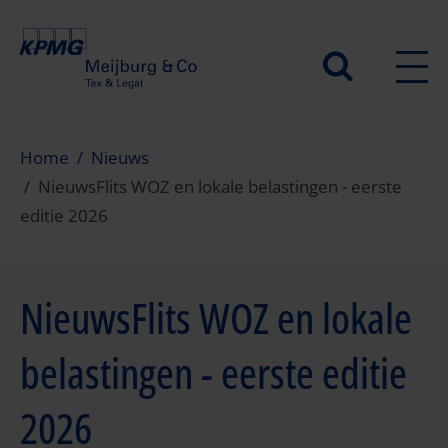
Overslaan
en
Secundair
naar
de
menu
inhoud
gaan
Home
Nieuws
NieuwsFlits WOZ en lokale belastingen - eerste
editie 2026
NieuwsFlits WOZ en lokale
belastingen - eerste editie
2026