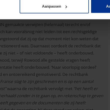
ingsbrief van 10 juli 2023 en de daarin genoemde
Aanpassen
Ac
tbank geeft aan dat van ABN mag worden verwacht dat
vermeldt en deze voldoende concretiseert. De
BN gemaakte verwijten (helemaal) terecht en/of
ch kan vooralsnog niet leiden tot een rechtsgeldige
angetoond dat zij op dat moment niet kon weten dat
ctioneerd was. Daarnaast oordeelt de rechtbank dat
 zij niet – of niet voldoende – heeft onderbouwd.
wood, terwijl Rowood alle gestelde vragen heeft
ntatie heeft onderbouwd. ‘Naar voorlopig oordeel’
nd en ontoereikend gemotiveerd. De rechtbank
 Franse slag te zijn geschreven en is op een aantal
ist”
waarna de rechtbank vervolgt met
“het
heeft er
herhaald zonder in te gaan op, en rekenschap te geven
 heeft gegeven en de documenten die zij heeft
l dat de opzegging, bij deze stand van zaken, niet