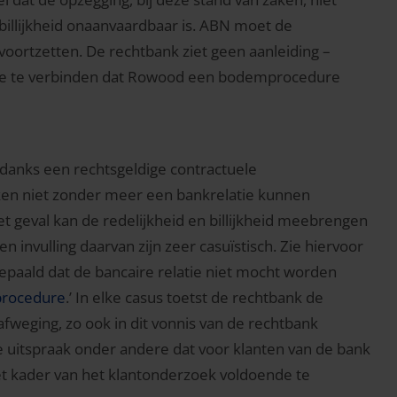
billijkheid onaanvaardbaar is. ABN moet de
ortzetten. De rechtbank ziet geen aanleiding –
de te verbinden dat Rowood een bodemprocedure
ndanks een rechtsgeldige contractuele
ken niet zonder meer een bankrelatie kunnen
t geval kan de redelijkheid en billijkheid meebrengen
 invulling daarvan zijn zeer casuïstisch. Zie hiervoor
epaald dat de bancaire relatie niet mocht worden
mprocedure
.’ In elke casus toetst de rechtbank de
weging, zo ook in dit vonnis van de rechtbank
ze uitspraak onder andere dat voor klanten van de bank
et kader van het klantonderzoek voldoende te