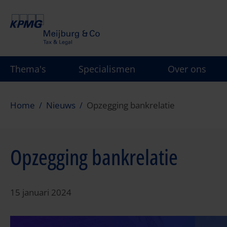
Overslaan
en
naar
de
inhoud
Thema's
Specialismen
Over ons
gaan
Home
Nieuws
Opzegging bankrelatie
Opzegging bankrelatie
15 januari 2024