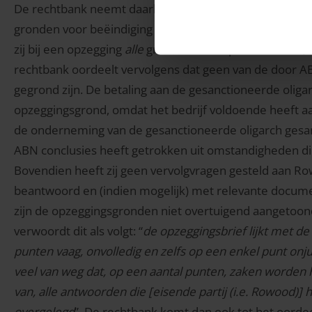
De rechtbank neemt daarbij als uitgangspunt de opzegg
gronden voor beëindiging van de bankrelatie. De rech
zij bij een opzegging
alle
gronden waarop deze berust, 
rechtbank oordeelt vervolgens dat geen van de door A
gegrond zijn. De betaling aan de gesanctioneerde oligar
opzeggingsgrond, omdat het bedrijf voldoende heeft a
de onderneming van de gesanctioneerde oligarch gesan
ABN conclusies heeft getrokken uit omstandigheden die
Bovendien heeft zij geen vervolgvragen gesteld aan Ro
beantwoord en (indien mogelijk) met relevante docume
zijn de opzeggingsgronden niet overtuigend aangetoo
verwoordt dit als volgt: “
de opzeggingsbrief lijkt met de
punten vaag, onvolledig en zelfs op een enkel punt onju
veel van weg dat, op een aantal punten, zaken worden 
van, alle antwoorden die [eisende partij (i.e. Rowood)]
overgelegd
”. De rechtbank komt dan ook tot het oordee