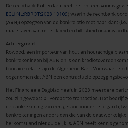
De rechtbank Rotterdam heeft recent een vonnis gew
ECLI:NL:RBROT:2023:10109
) waarin de rechtbank oord
(
ABN
)) opzeggen van de bankrelatie met haar klant (i.
maatstaven van redelijkheid en billijkheid onaanvaardba
Achtergrond
Rowood, een importeur van hout en houtachtige plaatma
bankrekeningen bij ABN en is een kredietovereenko
bancaire relatie zijn de Algemene Bank Voorwaarden (h
opgenomen dat ABN een contractuele opzeggingsbevo
Het Financieele Dagblad heeft in 2023 meerdere beric
zou zijn geweest bij verdachte transacties. Het bedri
de bankrekening van een gesanctioneerde oligarch, twij
bankrekeningen anders dan die van de daadwerkelijke 
herkomstland niet duidelijk is. ABN heeft kennis geno