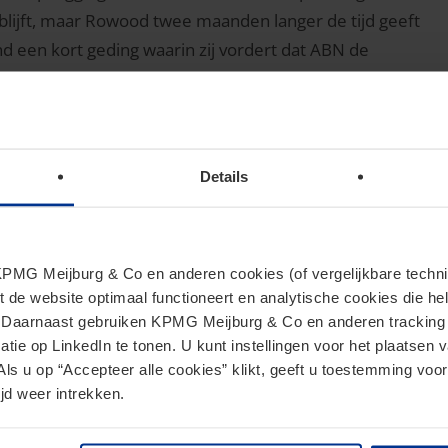
ng blijft, maar Rowood twee maanden langer de tijd geeft
 een kort geding waarin zij vordert dat ABN de
t. ABN stelt zich op het standpunt dat zij de bancaire
meer verwijst naar de contractuele
rnaast stelt zij dat de derogerende werking van de
 toegepast.
Details
elang heeft nu ABN de bankrelatie wenst te
k te vinden. De rechtbank stelt vervolgens vast dat
MG Meijburg & Co en anderen cookies (of vergelijkbare techniek
e rechtbank oordeelt vervolgens dat de
t de website optimaal functioneert en analytische cookies die he
. Daarnaast gebruiken KPMG Meijburg & Co en anderen tracking 
le vrijheid echter niet onbegrensd zijn. De
tie op LinkedIn te tonen. U kunt instellingen voor het plaatsen 
et naar maatstaven van redelijkheid en billijkheid
Als u op “Accepteer alle cookies” klikt, geeft u toestemming voor
 opzeggingsbevoegdheid gebruik maakt. Of dat het
jd weer intrekken.
ken ten tijde van de opzegging.