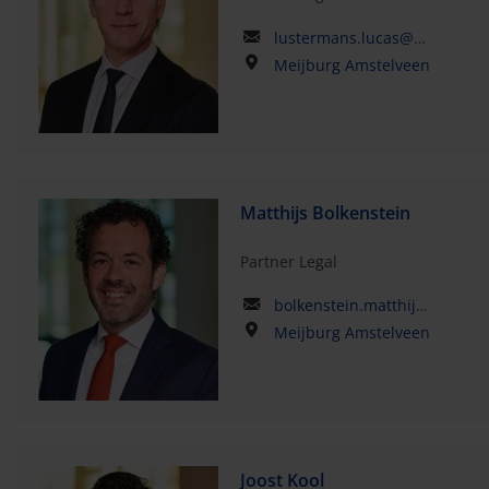
lustermans.lucas@meijburglegal.com
Meijburg Amstelveen
Matthijs Bolkenstein
Partner Legal
bolkenstein.matthijs@meijburglegal.com
Meijburg Amstelveen
Joost Kool