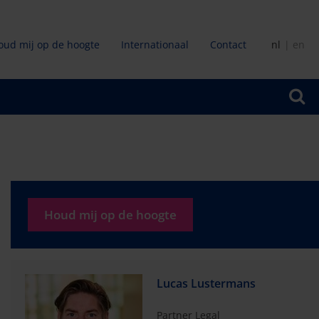
oud mij op de hoogte
Internationaal
Contact
nl
en
ir
Houd mij op de hoogte
Lucas Lustermans
Partner Legal