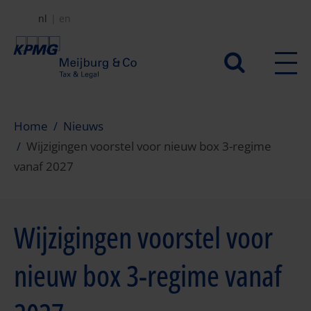
Overslaan
nl
en
en
naar
Secundair
de
menu
inhoud
gaan
Home
Nieuws
Wijzigingen voorstel voor nieuw box 3-regime
vanaf 2027
Wijzigingen voorstel voor
nieuw box 3-regime vanaf