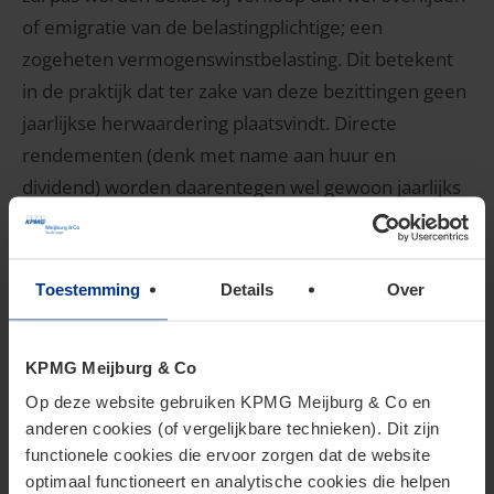
of emigratie van de belastingplichtige; een
zogeheten vermogenswinstbelasting. Dit betekent
in de praktijk dat ter zake van deze bezittingen geen
jaarlijkse herwaardering plaatsvindt. Directe
rendementen (denk met name aan huur en
dividend) worden daarentegen wel gewoon jaarlijks
belast.
Onroerende zaken
Toestemming
Details
Over
Onroerende zaken die niet reeds zijn belast in box 1
worden belast in box 3. Zoals gezegd zal het
KPMG Meijburg & Co
indirecte rendement op deze onroerende zaken
Op deze website gebruiken KPMG Meijburg & Co en
worden belast conform een
anderen cookies (of vergelijkbare technieken). Dit zijn
vermogenswinstbelasting. Dit houdt in dat pas
functionele cookies die ervoor zorgen dat de website
belasting wordt geheven bij verkoop dan wel
optimaal functioneert en analytische cookies die helpen