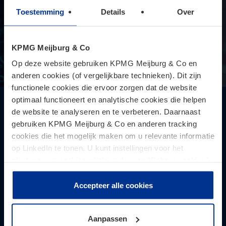
Toestemming
Details
Over
KPMG Meijburg & Co
Op deze website gebruiken KPMG Meijburg & Co en
anderen cookies (of vergelijkbare technieken). Dit zijn
functionele cookies die ervoor zorgen dat de website
optimaal functioneert en analytische cookies die helpen
Pro Memorie 2026
de website te analyseren en te verbeteren. Daarnaast
gebruiken KPMG Meijburg & Co en anderen tracking
Een handig naslagwerk voor de administratievoering van
cookies die het mogelijk maken om u relevante informatie
bedrijven, instellingen en ondernemers. De
op LinkedIn te tonen. U kunt instellingen voor het
belastingtarieven en premies voor 2026 vind je overzichtelijk
plaatsen van cookies wijzigen door op “Beheer cookies”
samengevat in de nieuwe Pro Memorie.
te klikken. Als u op “Accepteer alle cookies” klikt, geeft u
toestemming voor het gebruik van alle cookies. Deze
Accepteer alle cookies
toestemming kunt u altijd weer intrekken.
Aanpassen
Lees verder