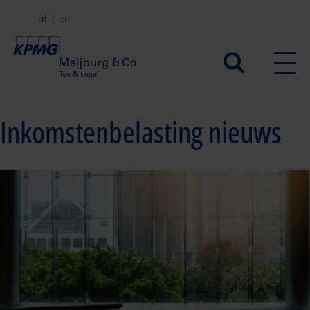
Overslaan
nl
en
en
naar
Secundair
de
menu
inhoud
gaan
Inkomstenbelasting nieuws