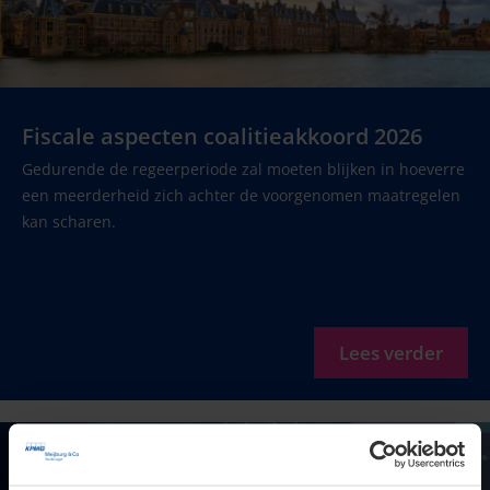
Fiscale aspecten coalitieakkoord 2026
Gedurende de regeerperiode zal moeten blijken in hoeverre
een meerderheid zich achter de voorgenomen maatregelen
kan scharen.
Lees verder