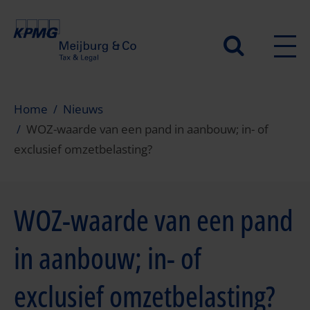
Overslaan
en
Secundair
naar
de
menu
inhoud
gaan
Home
Nieuws
WOZ-waarde van een pand in aanbouw; in- of
exclusief omzetbelasting?
WOZ-waarde van een pand
in aanbouw; in- of
exclusief omzetbelasting?