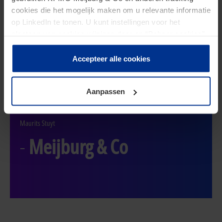
“Bij Meijburg werken we
cookies die het mogelijk maken om u relevante informatie
aan een gecombineerde,
op LinkedIn te tonen. U kunt instellingen voor het
plaatsen van cookies wijzigen door op “Beheer cookies”
vooruitstrevende aanpak
te klikken. Als u op “Accepteer alle cookies” klikt, geeft u
toestemming voor het gebruik van alle cookies. Deze
Accepteer alle cookies
om aan de toenemende
toestemming kunt u altijd weer intrekken.
fiscale regeldruk te voldoen“
Aanpassen
Maurits Stuyt
-
Meijburg & Co