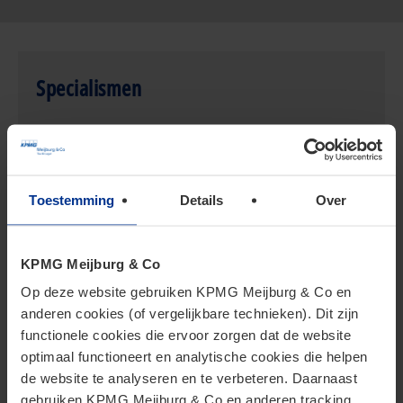
Specialismen
Technologie & Datamangement
Transfer Pricing
Toestemming
Details
Over
KPMG Meijburg & Co
Op deze website gebruiken KPMG Meijburg & Co en
Gerelateerd aan Maurits Stuyt
anderen cookies (of vergelijkbare technieken). Dit zijn
functionele cookies die ervoor zorgen dat de website
optimaal functioneert en analytische cookies die helpen
de website te analyseren en te verbeteren. Daarnaast
gebruiken KPMG Meijburg & Co en anderen tracking