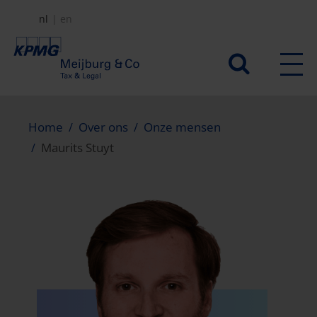
Overslaan
nl
en
en
naar
Secundair
de
menu
inhoud
gaan
Home
Over ons
Onze mensen
Maurits Stuyt