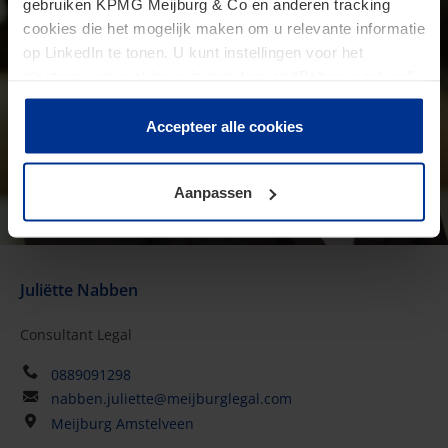
gebruiken KPMG Meijburg & Co en anderen tracking
cookies die het mogelijk maken om u relevante informatie
op LinkedIn te tonen. U kunt instellingen voor het
plaatsen van cookies wijzigen door op “Beheer cookies”
te klikken. Als u op “Accepteer alle cookies” klikt, geeft u
toestemming voor het gebruik van alle cookies. Deze
Accepteer alle cookies
toestemming kunt u altijd weer intrekken.
Aanpassen
Juliëtte Nabben
Consultant Legal
0889091298
nabben.juliette@meijburglegal.com
Meijburg Amstelveen