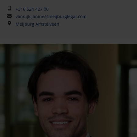
+316 524 427 00
vandijk.janine@meijburglegal.com
Meijburg Amstelveen