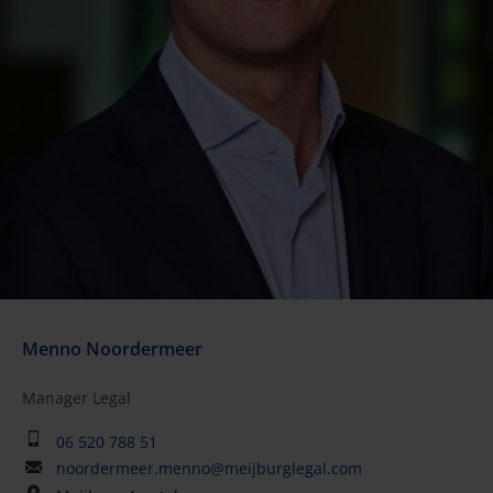
Menno Noordermeer
Manager Legal
06 520 788 51
noordermeer.menno@meijburglegal.com