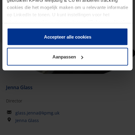
gebruiken KPMG Meijburg & Co en anderen tracking
cookies die het mogelijk maken om u relevante informatie
op LinkedIn te tonen. U kunt instellingen voor het
plaatsen van cookies wijzigen door op “Beheer cookies”
te klikken. Als u op “Accepteer alle cookies” klikt, geeft u
toestemming voor het gebruik van alle cookies. Deze
Accepteer alle cookies
toestemming kunt u altijd weer intrekken.
Aanpassen
Jenna Glass
Director
glass.jenna@kpmg.uk
Jenna Glass