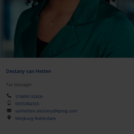
Destany van Hetten
Tax Manager
318890 92606
0655384365
vanhetten.destany@kpmg.com
Meijburg Rotterdam