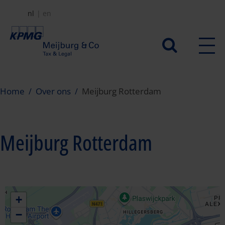
Overslaan
nl
en
en
naar
Secundair
de
menu
inhoud
gaan
Home
Over ons
Meijburg Rotterdam
Meijburg Rotterdam
+
−