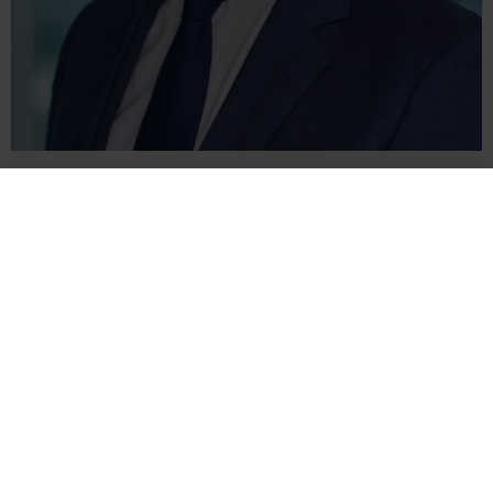
Remmel van Dijk
Partner
vandijk.remmel@kpmg.com
Meijburg Rotterdam