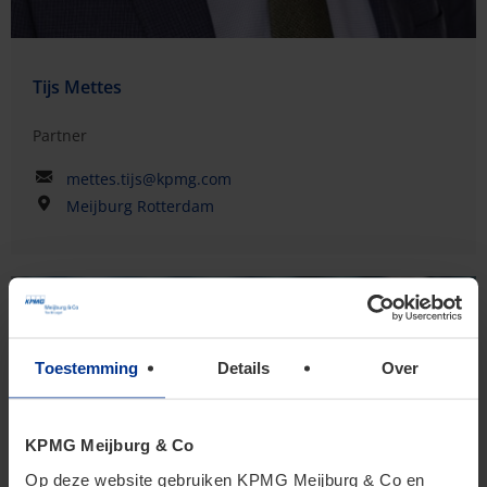
Tijs Mettes
Partner
mettes.tijs@kpmg.com
Meijburg Rotterdam
Toestemming
Details
Over
KPMG Meijburg & Co
Op deze website gebruiken KPMG Meijburg & Co en