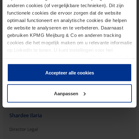
anderen cookies (of vergelijkbare technieken). Dit zijn
functionele cookies die ervoor zorgen dat de website
optimaal functioneert en analytische cookies die helpen
de website te analyseren en te verbeteren. Daarnaast
gebruiken KPMG Meijburg & Co en anderen tracking
cookies die het mogelijk maken om u relevante informatie
op LinkedIn te tonen. U kunt instellingen voor het
plaatsen van cookies wijzigen door op “Beheer cookies”
te klikken. Als u op “Accepteer alle cookies” klikt, geeft u
toestemming voor het gebruik van alle cookies. Deze
Accepteer alle cookies
toestemming kunt u altijd weer intrekken.
Aanpassen
Shardee Ilaria
Director Legal