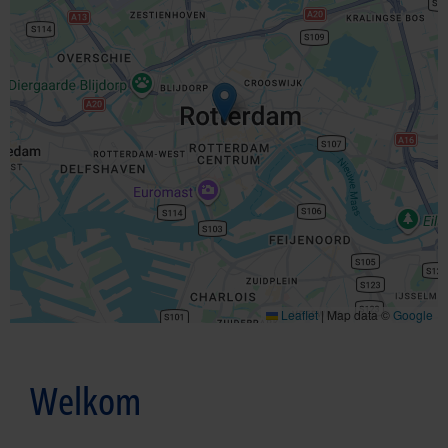
Leaflet
|
Map data ©
Google
Welkom