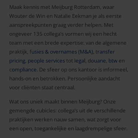
Maak kennis met Meijburg Rotterdam, waar
Wouter de Win en Natalie Eekman je als eerste
aanspreekpunten graag verder helpen. Met
ongeveer 135 collega’s vormen wij een hecht
team met een brede expertise: van de algemene
praktijk, f
usies & overnames (M&A)
, t
ransfer
pricing
,
people services
tot l
egal
, d
ouane
,
btw
en
c
ompliance
. De sfeer op ons kantoor is informeel,
hands-on en betrokken. Persoonlijke aandacht
voor cliënten staat centraal.
Wat ons uniek maakt binnen Meijburg? Onze
gemengde cubicles: collega’s uit de verschillende
praktijken werken nauw samen, wat zorgt voor
een open, toegankelijke en laagdrempelige sfeer.