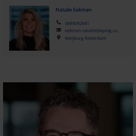
Natalie Eekman
0889092681
eekman.natalie@kpmg.com
Meijburg Rotterdam