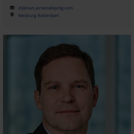
dijkman.jeroen@kpmg.com
Meijburg Rotterdam