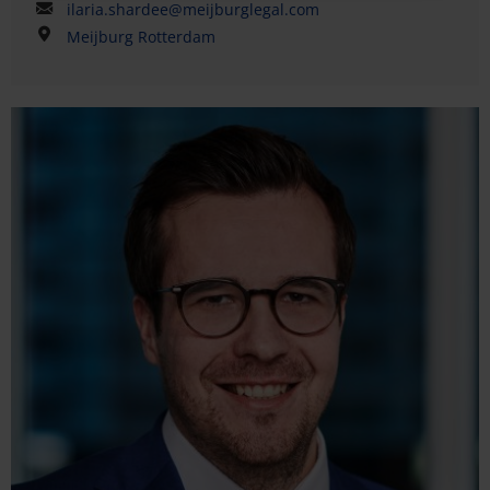
ilaria.shardee@meijburglegal.com
Meijburg Rotterdam