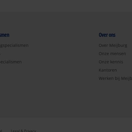
ismen
Over ons
ngspecialismen
Over Meijburg
s
Onze mensen
ecialismen
Onze kennis
Kantoren
Werken bij Meij
al
Legal & Privacy