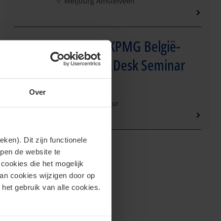
Meijburg Amstelveen
Seminar - KPMG België-
28
Nederland Desk Seminar
Oct
2026
Over
09:30 - 13:30 uur
en). Dit zijn functionele
lpen de website te
cookies die het mogelijk
van cookies wijzigen door op
 het gebruik van alle cookies.