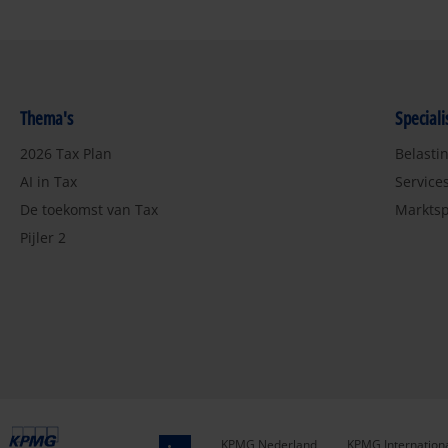
Thema's
Special
2026 Tax Plan
Belasti
AI in Tax
Service
De toekomst van Tax
Marktsp
Pijler 2
KPMG Nederland
KPMG Internation