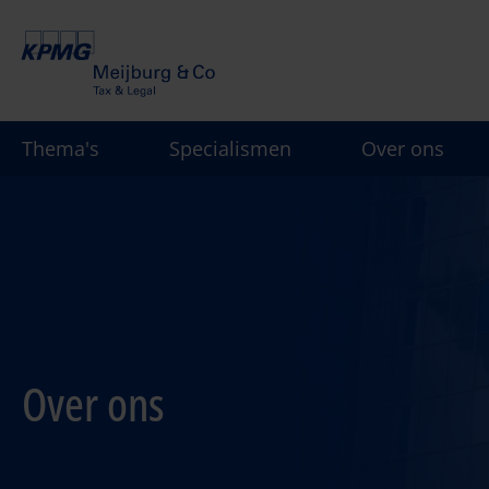
Overslaan
en
naar
de
inhoud
Thema's
Specialismen
Over ons
gaan
Over ons