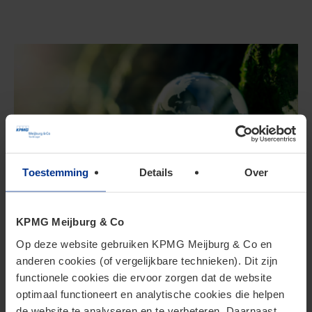
Toestemming
Details
Over
Meijburg ESG
KPMG Meijburg & Co
Op deze website gebruiken KPMG Meijburg & Co en
anderen cookies (of vergelijkbare technieken). Dit zijn
functionele cookies die ervoor zorgen dat de website
optimaal functioneert en analytische cookies die helpen
de website te analyseren en te verbeteren. Daarnaast