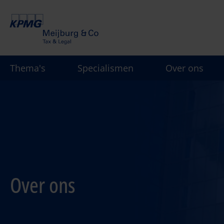
Overslaan
en
naar
de
inhoud
Thema's
Specialismen
Over ons
gaan
Over ons