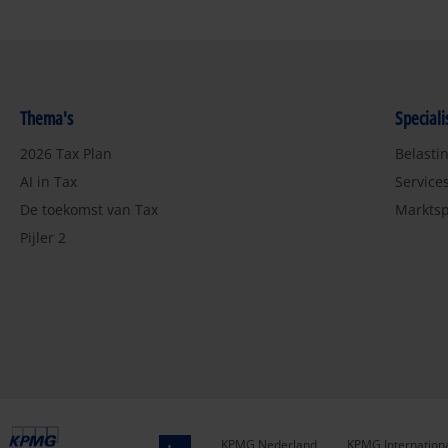
Thema's
Special
2026 Tax Plan
Belasti
AI in Tax
Service
De toekomst van Tax
Marktsp
Pijler 2
KPMG Nederland
KPMG Internation