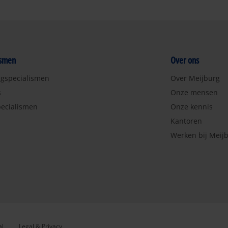
ismen
Over ons
ngspecialismen
Over Meijburg
s
Onze mensen
ecialismen
Onze kennis
Kantoren
Werken bij Meij
al
Legal & Privacy