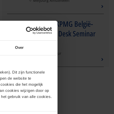
Meijburg Amstelveen
Seminar - KPMG België-
28
Nederland Desk Seminar
Oct
2026
Over
09:30 - 13:30 uur
en). Dit zijn functionele
lpen de website te
cookies die het mogelijk
van cookies wijzigen door op
 het gebruik van alle cookies.