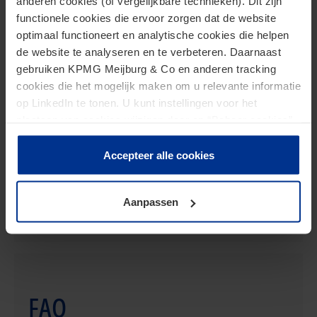
anderen cookies (of vergelijkbare technieken). Dit zijn
bindende oorsprongsinlichting (BOI) aangevraagd. In
functionele cookies die ervoor zorgen dat de website
de EU is deze BOI drie jaar geldig. Dankzij onze
optimaal functioneert en analytische cookies die helpen
ervaren specialisten weten wij precies of men in
de website te analyseren en te verbeteren. Daarnaast
aanmerking komt voor een begunstigde BOI.
gebruiken KPMG Meijburg & Co en anderen tracking
cookies die het mogelijk maken om u relevante informatie
Daarnaast begeleiden wij graag bij het opstellen en
op LinkedIn te tonen. U kunt instellingen voor het
indienen van de betreffende aanvraag.
plaatsen van cookies wijzigen door op “Beheer cookies”
te klikken. Als u op “Accepteer alle cookies” klikt, geeft u
toestemming voor het gebruik van alle cookies. Deze
Accepteer alle cookies
toestemming kunt u altijd weer intrekken.
Links & Downloads
Aanpassen
FAQ