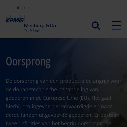
Overslaan
nl
en
en
naar
Secundair
de
menu
inhoud
gaan
Oorsprong
De oorsprong van een product is belangrijk voor
de douanetechnische behandeling van
goederen in de Europese Unie (EU). Het gaat
hierbij om ingevoerde, vervaardigde en naar
derde landen uitgevoerde goederen. Er bestaan
twee definities van het begrip oorsprong: de