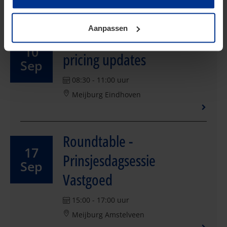
toestemming kunt u altijd weer intrekken.
Aanpassen
Bijeenkomst - Transfer
10
pricing updates
Sep
08:30 - 11:00 uur
Meijburg Eindhoven
Roundtable -
17
Prinsjesdagsessie
Sep
Vastgoed
15:00 - 17:00 uur
Meijburg Amstelveen