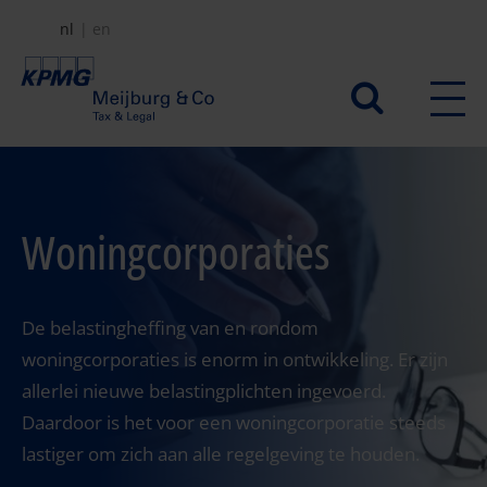
Overslaan
nl
en
en
naar
Secundair
de
menu
inhoud
gaan
Woningcorporaties
De belastingheffing van en rondom
woningcorporaties is enorm in ontwikkeling. Er zijn
allerlei nieuwe belastingplichten ingevoerd.
Daardoor is het voor een woningcorporatie steeds
lastiger om zich aan alle regelgeving te houden.