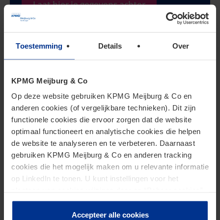
Laat hier je gegevens achter
Toestemming
Details
Over
Actueel
KPMG Meijburg & Co
Op deze website gebruiken KPMG Meijburg & Co en
anderen cookies (of vergelijkbare technieken). Dit zijn
functionele cookies die ervoor zorgen dat de website
optimaal functioneert en analytische cookies die helpen
Nieuws Woningcorporaties
de website te analyseren en te verbeteren. Daarnaast
gebruiken KPMG Meijburg & Co en anderen tracking
cookies die het mogelijk maken om u relevante informatie
op LinkedIn te tonen. U kunt instellingen voor het
plaatsen van cookies wijzigen door op “Beheer cookies”
Aankomende events
te klikken. Als u op “Accepteer alle cookies” klikt, geeft u
toestemming voor het gebruik van alle cookies. Deze
Accepteer alle cookies