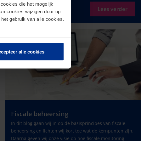
cookies die het mogelijk
Lees verder
van cookies wijzigen door op
 het gebruik van alle cookies.
cepteer alle cookies
Fiscale beheersing
In dit blog gaan wij in op de basisprincipes van fiscale
beheersing en lichten wij kort toe wat de kernpunten zijn.
Daarna geven wij onze visie op hoe fiscale monitoring