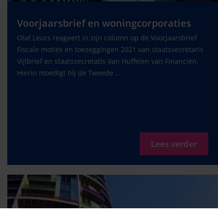
Voorjaarsbrief en woningcorporaties
Olaf Leurs reageert in zijn column op de Voorjaarsbrief
Fiscale moties en toezeggingen 2021 van staatssecretaris
Vijlbrief en staatssecretatis Van Huffelen van Financiën.
Hierin moedigt hij de Tweede ...
Lees verder