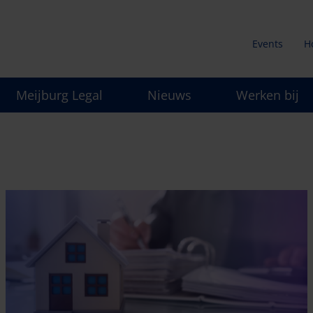
Events
H
Secunda
Meijburg Legal
Nieuws
Werken bij
menu