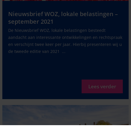
Nieuwsbrief WOZ, lokale belastingen –
september 2021
De Nieuwsbrief WOZ, lokale belastingen besteedt
aandacht aan interessante ontwikkelingen en rechtspraak
en verschijnt twee keer per jaar. Hierbij presenteren wij u
de tweede editie van 2021 ...
Lees verder