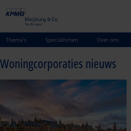
Overslaan
en
naar
de
inhoud
Thema's
Specialismen
Over ons
gaan
Woningcorporaties nieuws