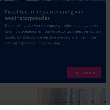
Fiscaliteit in de jaarrekening van
woningcorporaties
De belastingdruk van woningcorporaties is de afgelopen
jaren fors toegenomen. Dat de sector zich hierover zorgen
maakt, komt terug in meerdere jaarverslagen van grote
woningcorporaties. In jaarverslag ...
Lees verder