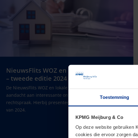
NieuwsFlits WOZ en lokale belastingen
– tweede editie 2024
De NieuwsFlits WOZ en lokale belastingen besteedt
aandacht aan interessante ontwikkelingen en
Toestemming
rechtspraak. Hierbij presenteren wij u de tweede editie
van 2024.
KPMG Meijburg & Co
Op deze website gebruiken KP
cookies die ervoor zorgen da