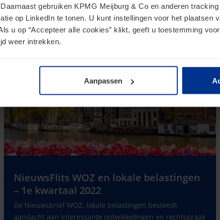
. Daarnaast gebruiken KPMG Meijburg & Co en anderen tracking 
Lees verder
tie op LinkedIn te tonen. U kunt instellingen voor het plaatsen 
Als u op “Accepteer alle cookies” klikt, geeft u toestemming voor
jd weer intrekken.
Aanpassen
Ac
NieuwsFlits WOZ en lokale belastingen
– 1e kwartaal 2022
De Nieuwsbrief WOZ, lokale belastingen besteedt
aandacht aan interessante ontwikkelingen en rechtspraak