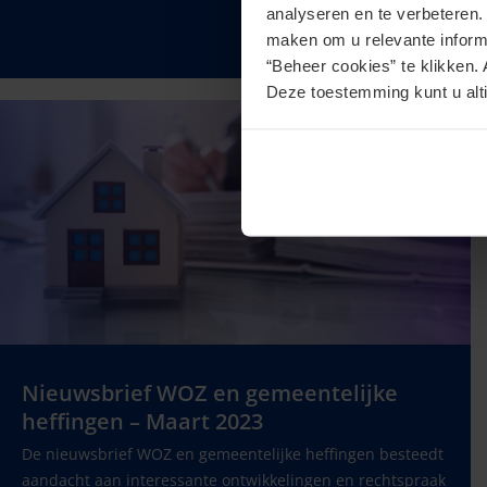
analyseren en te verbeteren
Lees verder
maken om u relevante informa
“Beheer cookies” te klikken. 
Deze toestemming kunt u alti
Nieuwsbrief WOZ en gemeentelijke
heffingen – Maart 2023
De nieuwsbrief WOZ en gemeentelijke heffingen besteedt
aandacht aan interessante ontwikkelingen en rechtspraak