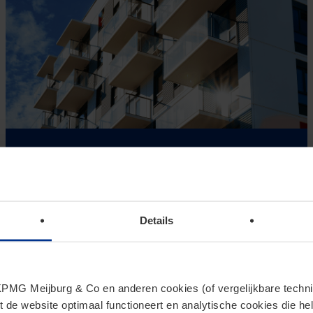
Fiscaliteit in de jaarrekening van
woningcorporaties
Wij hebben wederom ons onderzoek uitgevoerd naar de
fiscale verantwoording in de jaarverslagen (2022) van de
Details
corporaties die deel uitmaken van De Vernieuwde Stad.
MG Meijburg & Co en anderen cookies (of vergelijkbare techniek
t de website optimaal functioneert en analytische cookies die he