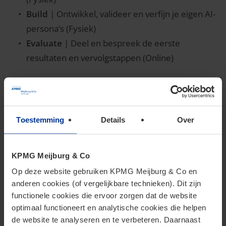
Build
| Ontwikkel, valideer en verfijn je eigen AI-
persona’s (Fysiek)
Evaluate
| Deel en bespreek de eerste
resultaten en vervolgstappen (Online)
Jouw key takeaways
Toestemming
Details
Over
Na afronding van de Academy beschikken
KPMG Meijburg & Co
deelnemers over:
Op deze website gebruiken KPMG Meijburg & Co en
anderen cookies (of vergelijkbare technieken). Dit zijn
Ontworpen, geteste en verfijnde AI Tax
functionele cookies die ervoor zorgen dat de website
Persona(s) voor eigen use case(s).
optimaal functioneert en analytische cookies die helpen
Praktische vaardigheden in prompting,
de website te analyseren en te verbeteren. Daarnaast