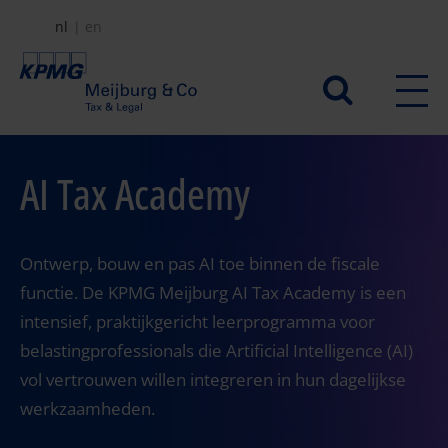
Overslaan
nl
en
en
naar
Secundair
de
menu
inhoud
gaan
AI Tax Academy
Ontwerp, bouw en pas AI toe binnen de fiscale
functie. De KPMG Meijburg AI Tax Academy is een
intensief, praktijkgericht leerprogramma voor
belastingprofessionals die Artificial Intelligence (AI)
vol vertrouwen willen integreren in hun dagelijkse
werkzaamheden.