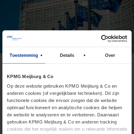
Toestemming
Details
Over
Europese Commissie presenteert
voorstel voor Direct Tax Omnibus
KPMG Meijburg & Co
24 juni 2026
Op deze website gebruiken KPMG Meijburg & Co en
anderen cookies (of vergelijkbare technieken). Dit zijn
Het Omnibusvoorstel is een ambitieus richtlijnvoorstel dat
functionele cookies die ervoor zorgen dat de website
beoogt administratieve versoepelingen en
optimaal functioneert en analytische cookies die helpen
lastenverlichtingen te introduceren voor belastingplichtigen.
de website te analyseren en te verbeteren. Daarnaast
gebruiken KPMG Meijburg & Co en anderen tracking
cookies die het mogelijk maken om u relevante informatie