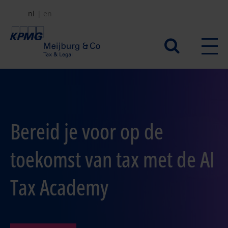
Overslaan
nl
en
en
naar
Secundair
de
menu
inhoud
gaan
Bereid je voor op de
toekomst van tax met de AI
Tax Academy