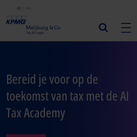
Overslaan
nl
en
en
naar
Secundair
de
menu
inhoud
gaan
Bereid je voor op de
toekomst van tax met de AI
Tax Academy