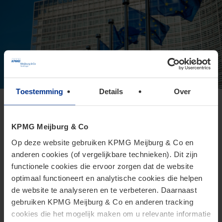
Toestemming
Details
Over
Europese Commissie presenteert
voorstel voor Direct Tax Omnibus
KPMG Meijburg & Co
24 juni 2026
Op deze website gebruiken KPMG Meijburg & Co en
anderen cookies (of vergelijkbare technieken). Dit zijn
Het Omnibusvoorstel is een ambitieus richtlijnvoorstel dat
functionele cookies die ervoor zorgen dat de website
beoogt administratieve versoepelingen en
optimaal functioneert en analytische cookies die helpen
lastenverlichtingen te introduceren voor belastingplichtigen.
de website te analyseren en te verbeteren. Daarnaast
gebruiken KPMG Meijburg & Co en anderen tracking
cookies die het mogelijk maken om u relevante informatie