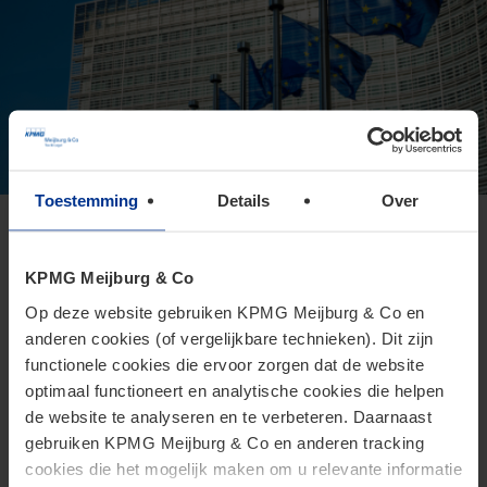
Toestemming
Details
Over
Europese Commissie presenteert
voorstel voor Direct Tax Omnibus
KPMG Meijburg & Co
24 juni 2026
Op deze website gebruiken KPMG Meijburg & Co en
anderen cookies (of vergelijkbare technieken). Dit zijn
Het Omnibusvoorstel is een ambitieus richtlijnvoorstel dat
functionele cookies die ervoor zorgen dat de website
beoogt administratieve versoepelingen en
optimaal functioneert en analytische cookies die helpen
lastenverlichtingen te introduceren voor belastingplichtigen.
de website te analyseren en te verbeteren. Daarnaast
gebruiken KPMG Meijburg & Co en anderen tracking
cookies die het mogelijk maken om u relevante informatie