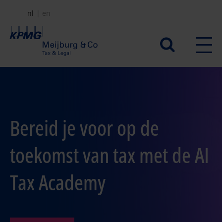
Overslaan
nl
en
en
naar
Secundair
de
menu
inhoud
gaan
Bereid je voor op de
toekomst van tax met de AI
Tax Academy