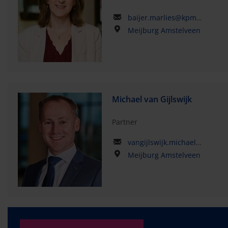
baijer.marlies@kpmg.com
Meijburg Amstelveen
Michael van Gijlswijk
Partner
vangijlswijk.michael@kpmg.com
Meijburg Amstelveen