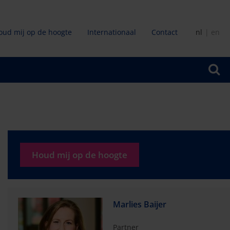
oud mij op de hoogte
Internationaal
Contact
nl
en
ir
Houd mij op de hoogte
Marlies Baijer
Partner