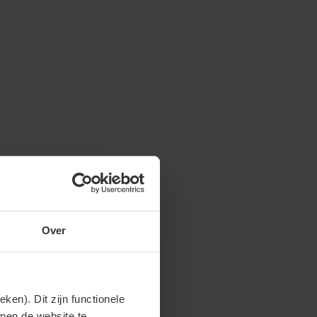
Over
en). Dit zijn functionele
lpen de website te