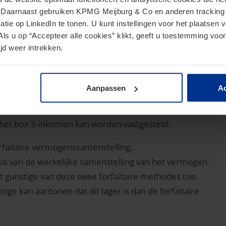
. Daarnaast gebruiken KPMG Meijburg & Co en anderen tracking 
ze motie is ook verworpen.
tie op LinkedIn te tonen. U kunt instellingen voor het plaatsen 
Als u op “Accepteer alle cookies” klikt, geeft u toestemming voor
bewijsregeling box 3
jd weer intrekken.
2017 en deels tot 1 januari 2023, gerelateerd aan de
Aanpassen
Ac
 het box 3-inkomen kan worden vastgesteld:
orfaitaire vermogenssamenstelling.
is van de werkelijke samenstelling van het vermogen.
 gunstige van deze twee forfaitaire methodes toe.
ige kan aantonen dat dit lager is dan de forfaitaire