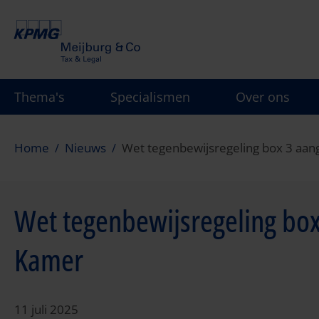
Overslaan
en
naar
de
inhoud
Thema's
Specialismen
Over ons
gaan
Home
Nieuws
Wet tegenbewijsregeling box 3 aa
Wet tegenbewijsregeling bo
Kamer
11 juli 2025