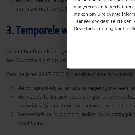
analyseren en te verbeteren
een maximum van € 10.000 per object per jaar. De
maken om u relevante informa
“Beheer cookies” te klikken. 
3. Temporele werking Wet tegen
Deze toestemming kunt u alti
De wet heeft deels terugwerkende kracht tot 1 januari 
box 3-wetten die sinds 2017 gelden.
Voor de jaren 2017-2022 zijn er drie manieren waarop
de oorspronkelijke forfaitaire regeling met een f
de nieuwe forfaitaire berekeningsmethode op bas
De belastinginspecteur past automatisch de meest
het werkelijke rendement, indien de belastingplicht
methodes.