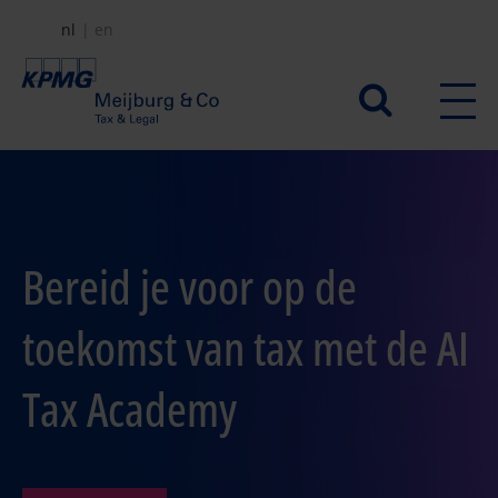
Overslaan
nl
en
en
naar
Secundair
de
menu
inhoud
gaan
Bereid je voor op de
toekomst van tax met de AI
Tax Academy