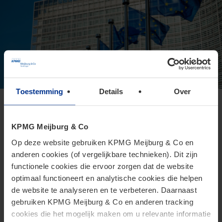
Toestemming
Details
Over
Europese Commissie presenteert
voorstel voor Direct Tax Omnibus
KPMG Meijburg & Co
24 juni 2026
Op deze website gebruiken KPMG Meijburg & Co en
anderen cookies (of vergelijkbare technieken). Dit zijn
Het Omnibusvoorstel is een ambitieus richtlijnvoorstel dat
functionele cookies die ervoor zorgen dat de website
beoogt administratieve versoepelingen en
optimaal functioneert en analytische cookies die helpen
lastenverlichtingen te introduceren voor belastingplichtigen.
de website te analyseren en te verbeteren. Daarnaast
gebruiken KPMG Meijburg & Co en anderen tracking
cookies die het mogelijk maken om u relevante informatie