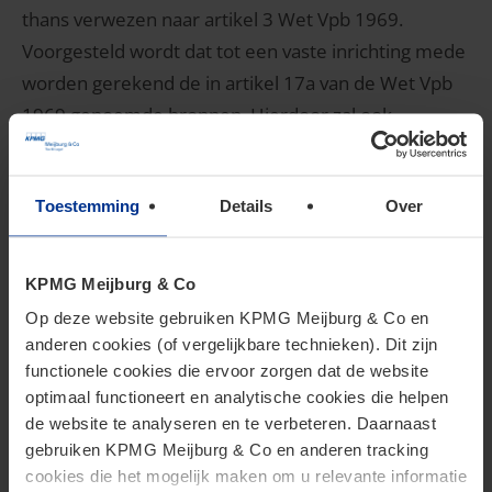
thans verwezen naar artikel 3 Wet Vpb 1969.
Voorgesteld wordt dat tot een vaste inrichting mede
worden gerekend de in artikel 17a van de Wet Vpb
1969 genoemde bronnen. Hierdoor zal ook
bronbelasting worden geheven over renten en
royalty’s toerekenbaar aan, onder andere, in
Toestemming
Details
Over
Nederland gelegen onroerende zaken.
2.2 Verduidelijking tegenbewijsregeling
KPMG Meijburg & Co
hybridebepaling
Op deze website gebruiken KPMG Meijburg & Co en
Verder wordt voorgesteld om de
anderen cookies (of vergelijkbare technieken). Dit zijn
functionele cookies die ervoor zorgen dat de website
tegenbewijsregeling voor hybride lichamen te
optimaal functioneert en analytische cookies die helpen
verduidelijken. Door deze wijziging zijn hybride
de website te analyseren en te verbeteren. Daarnaast
lichamen niet belastingplichtig voor de bronbelasting
gebruiken KPMG Meijburg & Co en anderen tracking
indien niet ten minste een van de achterliggende
cookies die het mogelijk maken om u relevante informatie