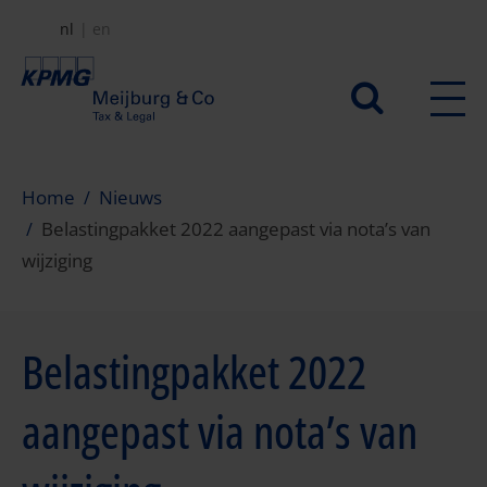
Overslaan
nl
en
en
naar
Secundair
de
menu
inhoud
gaan
Home
Nieuws
Belastingpakket 2022 aangepast via nota’s van
wijziging
Belastingpakket 2022
aangepast via nota’s van