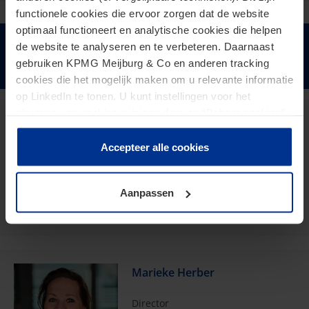
functionele cookies die ervoor zorgen dat de website
optimaal functioneert en analytische cookies die helpen
de website te analyseren en te verbeteren. Daarnaast
Houd mij op de hoogte
gebruiken KPMG Meijburg & Co en anderen tracking
cookies die het mogelijk maken om u relevante informatie
op LinkedIn te tonen. U kunt instellingen voor het
plaatsen van cookies wijzigen door op “Beheer cookies”
Werner Gelderblom
te klikken. Als u op “Accepteer alle cookies” klikt, geeft u
toestemming voor het gebruik van alle cookies. Deze
Accepteer alle cookies
Director
toestemming kunt u altijd weer intrekken.
gelderblom.werner@kpmg.com
Aanpassen
Meijburg Amstelveen
Marieke Herber
Director