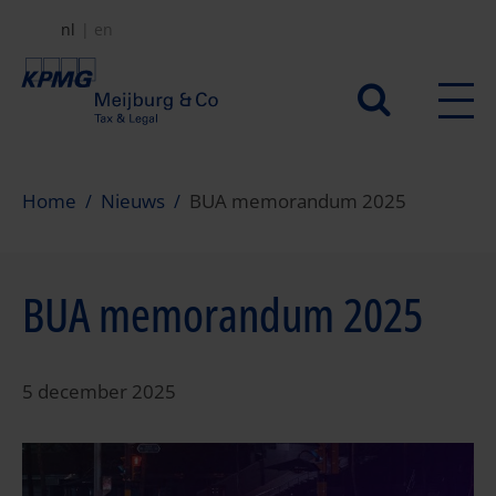
Overslaan
nl
en
en
naar
Secundair
de
menu
inhoud
gaan
Home
Nieuws
BUA memorandum 2025
BUA memorandum 2025
5 december 2025