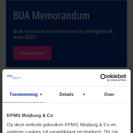
BUA Memorandum
BUA-correctie en btw-correctie privégebruik
auto 2025
Download
Lees verder:
Btw
Toestemming
Details
Over
Btw nieuws
KPMG Meijburg & Co
Op deze website gebruiken KPMG Meijburg & Co en
anderen cookies (of vergelijkbare technieken). Dit zijn