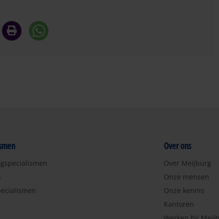
ismen
Over ons
ngspecialismen
Over Meijburg
s
Onze mensen
ecialismen
Onze kennis
Kantoren
Werken bij Meij