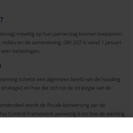
?
lsnog) vrijwillig op hun jaarverslag kunnen toepassen
 milieu en de samenleving. GRI 207 is vanaf 1 januari
 over belastingen.
n
neming schetst een algemeen beeld van de houding
e strategie) en hoe die zich tot de strategie van de
t onderdeel wordt de fiscale beheersing van de
Tax Control Framework aanwezig is en hoe de werking
anagement.
Ten slotte wordt ingegaan op de manier