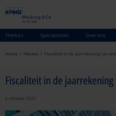
Overslaan
en
naar
de
inhoud
Thema's
Specialismen
Over ons
gaan
Home
Nieuws
Fiscaliteit in de jaarrekening van w
Fiscaliteit in de jaarrekenin
6 oktober 2021