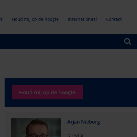
ts
Houd mij op de hoogte
Internationaal
Contact
ndair
u
Houd mij op de hoogte
Arjan Nieborg
Director