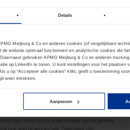
n mogelijk invloed geeft op de fiscale positie. Ook
schreven.
Details
ies zijn stakeholders mogelijk ook geïnteresseerd in
MG Meijburg & Co en anderen cookies (of vergelijkbare techniek
bij de maatschappelijke rol van woningcorporaties om
t de website optimaal functioneert en analytische cookies die he
. Daarnaast gebruiken KPMG Meijburg & Co en anderen tracking 
mmuniceren. Corporaties kunnen daarbij bijvoorbeeld
tie op LinkedIn te tonen. U kunt instellingen voor het plaatsen 
inclusief de verhuurderheffing) heeft op hun
Als u op “Accepteer alle cookies” klikt, geeft u toestemming voor
daarbij als richtsnoer dienen voor de publieke (of
jd weer intrekken.
Aanpassen
Ac
 volgt binnenkort) naar de fiscale posities in de
komt naar voren dat er voornamelijk op het gebied
ing nog veel te winnen valt. Daarnaast zijn