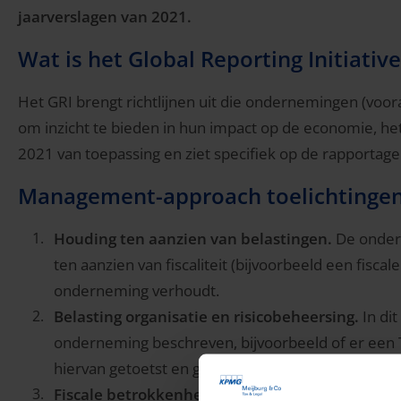
jaarverslagen van 2021.
Wat is het Global Reporting Initiative
Het GRI brengt richtlijnen uit die ondernemingen (voora
om inzicht te bieden in hun impact op de economie, het
2021 van toepassing en ziet specifiek op de rapportage
Management-approach toelichtinge
Houding ten aanzien van belastingen.
De onder
ten aanzien van fiscaliteit (bijvoorbeeld een fiscal
onderneming verhoudt.
Belasting organisatie en risicobeheersing.
In di
onderneming beschreven, bijvoorbeeld of er een 
hiervan getoetst en gemonitord wordt.
Fiscale betrokkenheid van stakeholders en m