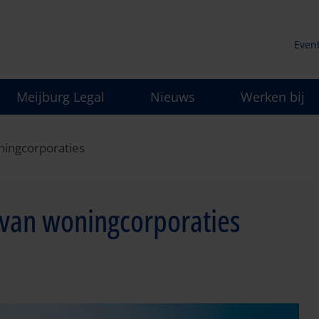
Even
Secu
Meijburg Legal
Nieuws
Werken bij
men
oningcorporaties
g van woningcorporaties