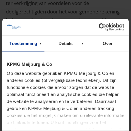
ter verkrijging van voordelen voor de
deelgerechtigden door het voor gemene rekening
beleggen of anderszins aanwenden van gelden,
tenzij dat fonds een fgr is.
Toestemming
Details
Over
2. Het Fondsenbesluit nader
bekeken
KPMG Meijburg & Co
Op deze website gebruiken KPMG Meijburg & Co en
anderen cookies (of vergelijkbare technieken). Dit zijn
In het Fondsenbesluit, dat van toepassing zal zijn
functionele cookies die ervoor zorgen dat de website
met ingang van 2025 (waarbij ook het nieuwe
optimaal functioneert en analytische cookies die helpen
kwalificatiebeleid ingaat), zijn de hierboven
de website te analyseren en te verbeteren. Daarnaast
gebruiken KPMG Meijburg & Co en anderen tracking
genoemde elementen als volgt toegelicht.
cookies die het mogelijk maken om u relevante informatie
Fonds
op LinkedIn te tonen. U kunt instellingen voor het
plaatsen van cookies wijzigen door op “Beheer cookies”