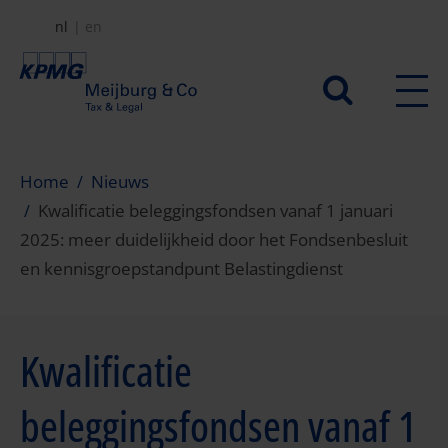
Overslaan
nl
en
en
naar
Secundair
de
menu
inhoud
gaan
Home
Nieuws
Kwalificatie beleggingsfondsen vanaf 1 januari
2025: meer duidelijkheid door het Fondsenbesluit
en kennisgroepstandpunt Belastingdienst
Kwalificatie
beleggingsfondsen vanaf 1