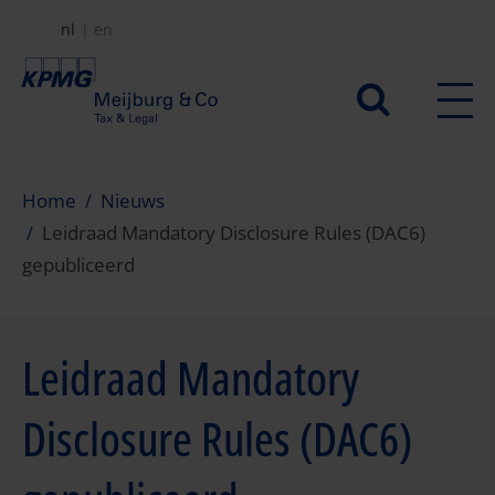
Overslaan
nl
en
en
naar
Secundair
de
menu
inhoud
gaan
Home
Nieuws
Leidraad Mandatory Disclosure Rules (DAC6)
gepubliceerd
Leidraad Mandatory
Disclosure Rules (DAC6)