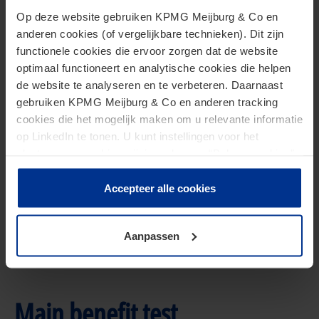
Onder omstandigheden kan de meldingsplicht op
Op deze website gebruiken KPMG Meijburg & Co en
grond van de Mandatory Disclosure Rules
anderen cookies (of vergelijkbare technieken). Dit zijn
verschuiven van de intermediair naar de
functionele cookies die ervoor zorgen dat de website
zogenoemde relevante belastingplichtige (mits deze
optimaal functioneert en analytische cookies die helpen
‘nexus’ met Nederland heeft).
de website te analyseren en te verbeteren. Daarnaast
gebruiken KPMG Meijburg & Co en anderen tracking
Indien een relevante belastingplichtige gehouden is
cookies die het mogelijk maken om u relevante informatie
op LinkedIn te tonen. U kunt instellingen voor het
tot melding van een constructie omdat de
plaatsen van cookies wijzigen door op “Beheer cookies”
betrokken intermediair(s) zich beroept (beroepen)
te klikken. Als u op “Accepteer alle cookies” klikt, geeft u
op het verschoningsrecht, dan gaat de meldtermijn
toestemming voor het gebruik van alle cookies. Deze
Accepteer alle cookies
voor de relevante belastingplichtige pas lopen
toestemming kunt u altijd weer intrekken.
wanneer de relevante belastingplichtige in kennis
Aanpassen
wordt gesteld door de betrokken intermediair(s),
aldus de Leidraad.
Main benefit test