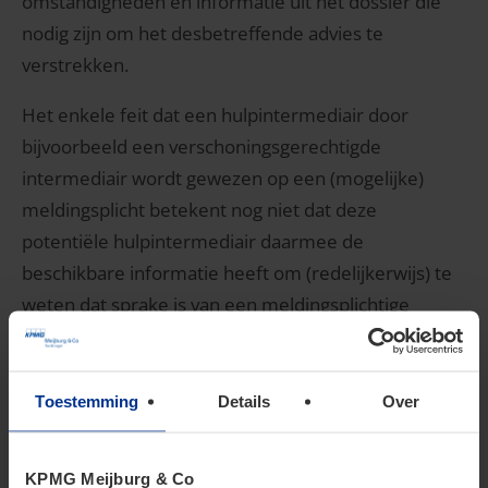
omstandigheden en informatie uit het dossier die
nodig zijn om het desbetreffende advies te
verstrekken.
Het enkele feit dat een hulpintermediair door
bijvoorbeeld een verschoningsgerechtigde
intermediair wordt gewezen op een (mogelijke)
meldingsplicht betekent nog niet dat deze
potentiële hulpintermediair daarmee de
beschikbare informatie heeft om (redelijkerwijs) te
weten dat sprake is van een meldingsplichtige
grensoverschrijdende constructie.
Relevante belastingplichtige
Toestemming
Details
Over
KPMG Meijburg & Co