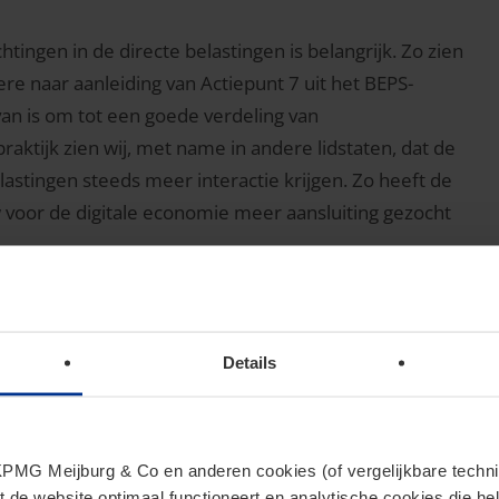
tingen in de directe belastingen is belangrijk. Zo zien
ere naar aanleiding van Actiepunt 7 uit het BEPS-
an is om tot een goede verdeling van
ktijk zien wij, met name in andere lidstaten, dat de
lastingen steeds meer interactie krijgen. Zo heeft de
w voor de digitale economie meer aansluiting gezocht
 prestaties
Details
plichtige, waardoor onderlinge handelingen als
en Nederlandse vaste inrichting vormt dus geen
ofdhuis.
MG Meijburg & Co en anderen cookies (of vergelijkbare techniek
t de website optimaal functioneert en analytische cookies die he