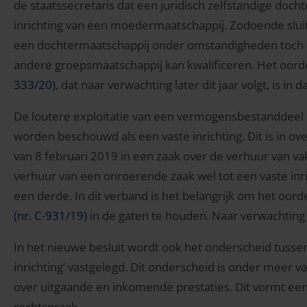
de staatssecretaris dat een juridisch zelfstandige docht
inrichting van een moedermaatschappij. Zodoende sluit 
een dochtermaatschappij onder omstandigheden toch a
andere groepsmaatschappij kan kwalificeren. Het oorde
333/20)
, dat naar verwachting later dit jaar volgt, is in 
De loutere exploitatie van een vermogensbestanddeel ka
worden beschouwd als een vaste inrichting. Dit is in
van 8 februari 2019 in een zaak over de verhuur van v
verhuur van een onroerende zaak wel tot een vaste inri
een derde. In dit verband is het belangrijk om het oord
(nr. C-931/19)
in de gaten te houden. Naar verwachting vo
In het nieuwe besluit wordt ook het onderscheid tussen 
inrichting’ vastgelegd. Dit onderscheid is onder meer va
over uitgaande en inkomende prestaties. Dit vormt een 
rechtspraak.