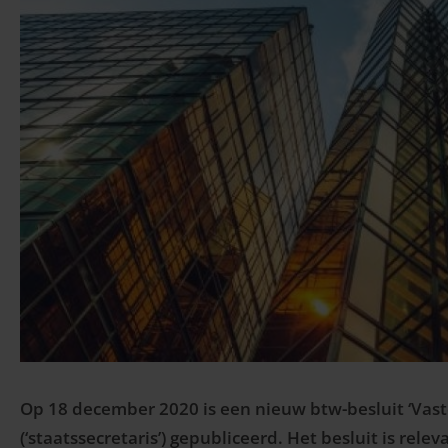
Op 18 december 2020 is een nieuw btw-besluit ‘Vaste
(‘staatssecretaris’) gepubliceerd. Het besluit is r