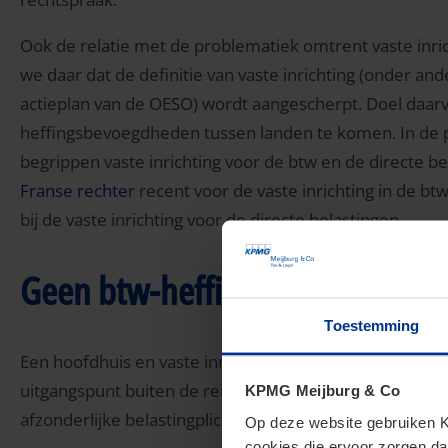
Ook de relatie met de problematiek omtrent vaste inrich
we daar dat de definitie van vaste inrichting (onder and
actieplan van de OESO) wordt aangescherpt. Doel daarv
heffingsbevoegdheden tussen landen te komen. In de pra
begrippen vaste inrichting voor de btw en de directe be
Franse rechter
recent voor de vaste inrichting in de bt
bij de vaste inrichting voor de directe belastingen.
Geen btw-heffing op onderlinge
Toestemming
Een hoofdhuis en vaste inrichting vormen één belasting
uitgangspunt buiten de reikwijdte van de btw vallen. E
KPMG Meijburg & Co
afzonderlijke belastingplichtige ten opzichte van het ho
Op deze website gebruiken KP
cookies die ervoor zorgen da