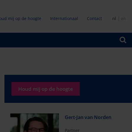
oud mij op de hoogte
Internationaal
Contact
nl
en
ir
Houd mij op de hoogte
Gert-Jan van Norden
Partner