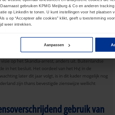
 het HvJ-arrest Skandia (nr. C‑7/13) geen gevolgen
. Daarnaast gebruiken KPMG Meijburg & Co en anderen tracking 
egepast en was vanuit het Ministerie van Financiën al
tie op LinkedIn te tonen. U kunt instellingen voor het plaatsen 
Als u op “Accepteer alle cookies” klikt, geeft u toestemming voor
beleid. Zodoende blijft het uitgangspunt dat als in
jd weer intrekken.
itenlandse vaste inrichtingen en hoofdhuizen van
k tot de Nederlandse fiscale eenheid btw behoren
enstverlening in principe buiten de reikwijdte van de
Aanpassen
Ac
visie op het Skandia-arrest, anders uit. Buitenlandse
 in het besluit. Het oordeel van het HvJ in de
wachting later dit jaar volgt, is in dit kader mogelijk nog
derland zijn thans bevestigde zienswijze wellicht
rensoverschrijdend gebruik van