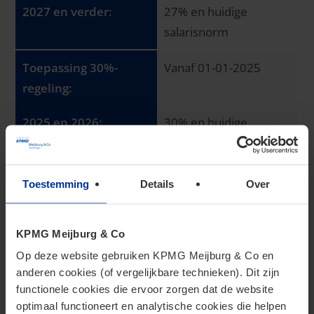
27% en huidige
salarisnorm
Vanaf 01-01-2025
30% en huidige
salarisnorm
27% en nieuwe
Toestemming
Details
Over
salarisnorm
KPMG Meijburg & Co
Op deze website gebruiken KPMG Meijburg & Co en
Pseudo-eindheffing op privégebruik fossiele
anderen cookies (of vergelijkbare technieken). Dit zijn
auto's
functionele cookies die ervoor zorgen dat de website
optimaal functioneert en analytische cookies die helpen