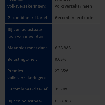
volksverzekeringen
Gecombineerd tarief
-
€ 38.883
8,05%
27,65%
35,70%
€ 38.883