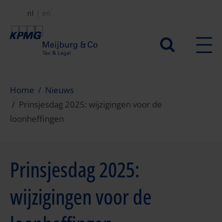
Overslaan
nl
en
en
naar
Secundair
de
menu
inhoud
gaan
Home
Nieuws
Prinsjesdag 2025: wijzigingen voor de
loonheffingen
Prinsjesdag 2025:
wijzigingen voor de