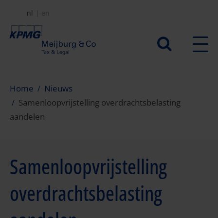
Overslaan
nl
en
en
naar
Secundair
de
menu
inhoud
gaan
Home
Nieuws
Samenloopvrijstelling overdrachtsbelasting
aandelen
Samenloopvrijstelling
overdrachtsbelasting