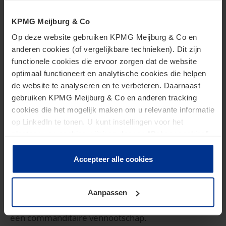
wet krijgt. Bij de verkrijging van aandelen is immers
KPMG Meijburg & Co
overdrachtsbelasting (momenteel: 10,4%)
Op deze website gebruiken KPMG Meijburg & Co en
verschuldigd, terwijl bij de verkrijging van de
anderen cookies (of vergelijkbare technieken). Dit zijn
onroerende zaak zelf in principe geen
functionele cookies die ervoor zorgen dat de website
overdrachtsbelasting is verschuldigd en de btw
optimaal functioneert en analytische cookies die helpen
de website te analyseren en te verbeteren. Daarnaast
volledig kan worden teruggevraagd.
gebruiken KPMG Meijburg & Co en anderen tracking
cookies die het mogelijk maken om u relevante informatie
Intrekken goedkeuringen
op LinkedIn te tonen. U kunt instellingen voor het
plaatsen van cookies wijzigen door op “Beheer cookies”
te klikken. Als u op “Accepteer alle cookies” klikt, geeft u
De goedkeuring voor reeds in gebruik genomen
toestemming voor het gebruik van alle cookies. Deze
Accepteer alle cookies
toestemming kunt u altijd weer intrekken.
onroerende zaken zal komen te vervallen, evenals
de goedkeuring bij de verkrijging van een
Aanpassen
deelgerechtigdheid in een niet-rechtspersoon, zoals
een commanditaire vennootschap.